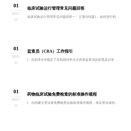
01
临床试验运行管理常见问题回答
2023 /
临床试验运行管理常见问题回答一、立项与结题1、如何进行初步项目申请？答：请向机构办公室邮箱sdfeygcp@163.com发送立项申请基本信...
11
01
监查员（CRA）工作指引
2023 /
Ⅰ、目的本SOP规定了本机构对申办方所派监查员的职责及日常工作程序要求。Ⅱ、范围适用于在本院为申请药品注册而进行的药物临床试验及其它相关临床...
11
01
药物临床试验免费检查的标准操作规程
2023 /
Ⅰ、目的建立受试者免费检查化验标准操作规程，保证受试者的相关检查免费，财务结算规范。Ⅱ、范围适用于所有临床试验中受试者免费检查化验时。Ⅲ、依...
11