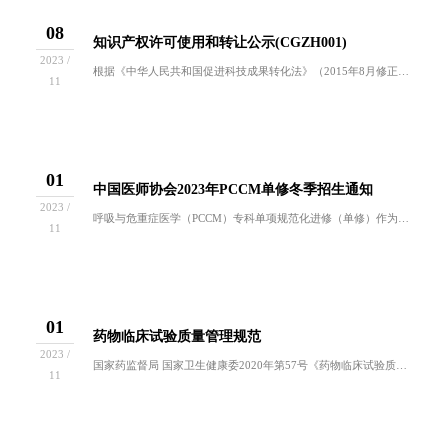
08
知识产权许可使用和转让公示(CGZH001)
2023 /
根据《中华人民共和国促进科技成果转化法》（2015年8月修正）、《实施&amp;lt;中华人民共和国促进科技成果转化法&amp;gt;若...
11
01
中国医师协会2023年PCCM单修冬季招生通知
2023 /
呼吸与危重症医学（PCCM）专科单项规范化进修（单修）作为PCCM专培建设的补充部分，承担着推进PCCM专科医师的培训，使呼吸疾病的诊治更加...
11
01
药物临床试验质量管理规范
2023 /
国家药监督局 国家卫生健康委2020年第57号《药物临床试验质量管理规范》。为深化药品审评审批制度改革，鼓励创新，进一步推动我国药物临床试验...
11