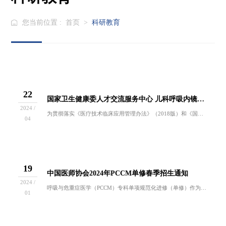
您当前位置 :
首页
>
科研教育
22
国家卫生健康委人才交流服务中心 儿科呼吸内镜医师培训项目第三期培训招生通知
2024 /
为贯彻落实《医疗技术临床应用管理办法》（2018版）和《国家卫生健康委办公厅关于印发内镜诊疗技术临床应用管理规定及呼吸内镜诊疗技术等13个内...
04
19
中国医师协会2024年PCCM单修春季招生通知
2024 /
呼吸与危重症医学（PCCM）专科单项规范化进修（单修）作为PCCM专培建设的补充部分，承担着推进PCCM专科医师的培训，使呼吸疾病的诊治更加...
01