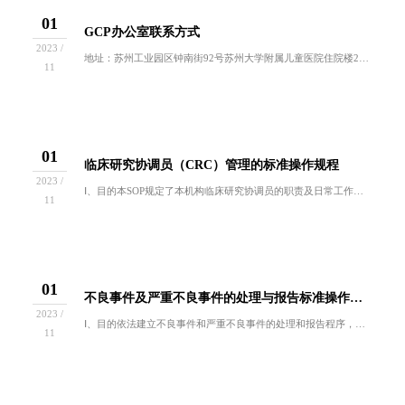
01
GCP办公室联系方式
2023 /
地址：苏州工业园区钟南街92号苏州大学附属儿童医院住院楼2楼电话：0512-80692212邮箱：sdfeygcp@163.com ...
11
01
临床研究协调员（CRC）管理的标准操作规程
2023 /
Ⅰ、目的本SOP规定了本机构临床研究协调员的职责及日常工作程序。Ⅱ、范围适用于在本院为申请药品注册而进行的药物临床试验及其它相关临床试验的临...
11
01
不良事件及严重不良事件的处理与报告标准操作规程
2023 /
Ⅰ、目的依法建立不良事件和严重不良事件的处理和报告程序，保障受试者的合法权益和生命安全。Ⅱ、范围适用于本机构进行的所有临床试验中受试者发生不...
11