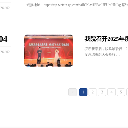
链接地址：https://mp.weixin.qq.com/s/6ICK-vl1FFanUEUnfHNlk
26 / 02
04
我院召开2025
岁序新章启，骏马踏歌行。2
26 / 02
度总结表彰大会举行。...
<
1
2
3
4
5