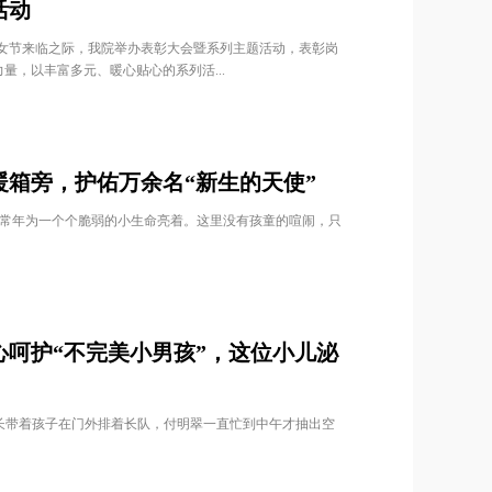
活动
动妇女节来临之际，我院举办表彰大会暨系列主题活动，表彰岗
量，以丰富多元、暖心贴心的系列活...
守在暖箱旁，护佑万余名“新生的天使”
光常年为一个个脆弱的小生命亮着。这里没有孩童的喧闹，只
年用心呵护“不完美小男孩”，这位小儿泌
长带着孩子在门外排着长队，付明翠一直忙到中午才抽出空