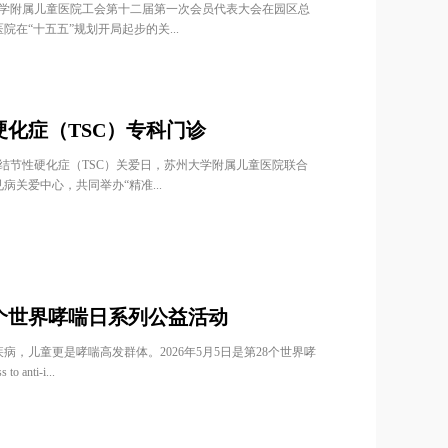
苏州大学附属儿童医院工会第十二届第一次会员代表大会在园区总
在“十五五”规划开局起步的关...
化症（TSC）专科门诊
个全球结节性硬化症（TSC）关爱日，苏州大学附属儿童医院联合
关爱中心，共同举办“精准...
个世界哮喘日系列公益活动
病，儿童更是哮喘高发群体。2026年5月5日是第28个世界哮
nti-i...