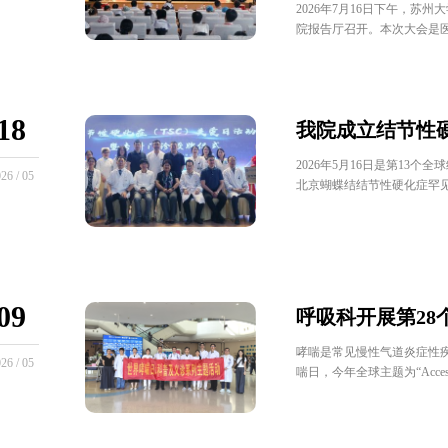
2026年7月16日下午，
院报告厅召开。本次大会是医院
18
我院成立结节性硬
2026年5月16日是第13
26 / 05
北京蝴蝶结结节性硬化症罕见病
09
呼吸科开展第28
哮喘是常见慢性气道炎症性疾
26 / 05
喘日，今年全球主题为“Access to a