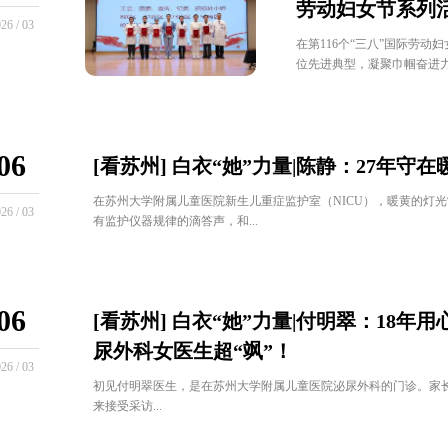
劳动妇女节系列
26 / 03
在第116个“三八”国际劳
位先进典型，凝聚巾帼奋进力
06
[看苏州] 白衣“她”力量|陈静：27年
在苏州大学附属儿童医院新生儿重症监护室（NICU），暖黄的灯
26 / 03
有监护仪器规律的滴答声，和...
06
[看苏州] 白衣“她”力量|付明翠：18
尿外科女医生超“飒”！
26 / 03
初见付明翠医生，是在苏州大学附属儿童医院泌尿外科的门诊。家
来接受采访...