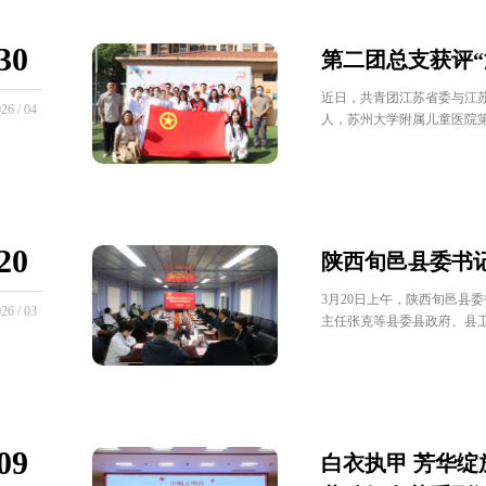
30
第二团总支获评“
近日，共青团江苏省委与江
26 / 04
人，苏州大学附属儿童医院第
20
陕西旬邑县委书
3月20日上午，陕西旬邑县
26 / 03
主任张克等县委县政府、县卫
09
白衣执甲 芳华绽放