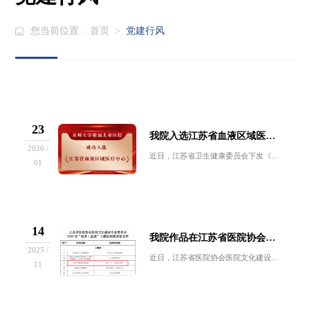
您当前位置 :
首页
>
党建行风
23
我院入选江苏省血液区域医疗中心
2026 /
近日，江苏省卫生健康委员会下发《关于设置重症等7个专科省级区域医疗中心的通知》，公布了第二批省级区域医疗中心名单。苏州大学附属儿童医院实现历...
01
14
我院作品在江苏省医院协会短视频征集活动中荣获一等奖
2025 /
近日，江苏省医院协会医院文化建设专业委员会2025年“医者・温度”主题短视频征集活动表彰结果揭晓。我院选送的作品《舒儿一心，让爱真正给予》凭...
11