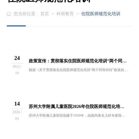
您当前位置 :
首页
>
科研教育
>
住院医师规范化培训
24
政策宣传：贯彻落实住院医师规范化培训“两个同等对待”政策
2023 /
根据《关于贯彻落实住院医师规范化培训“两个同等对待”政策的通知》（国卫办科教〔2021〕18号）的要求，维护住院医师权益，保障住院医师合理待...
10
14
苏州大学附属儿童医院2026年住院医师规范化培训招收简章
2026 /
苏州大学附属儿童医院创建于1959年，由国内著名儿科专家陈务民、彭大恩、何馥贞等在原苏州医学院附属第一医院儿科基础上独立组建，隶属于江苏省卫...
04