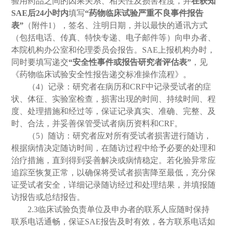
验用药品之间的因果关系、相关性及损害程度，并
在获知
SAE
后
24
小时内
填写
“药物临床试验严重不良事件报告
表”
（附件
1
），签名、注明日期，并以最快的通讯方式
（包括电话、传真、特快专递、电子邮件等）向申办者、
本院机构办公室和伦理委员会报告。
SAE
上报机构办时，
同时要填写递交
“安全性事件或报告研究者评估表”
，见
《药物临床试验安全性报告递交标准操作流程》。
（
4
）记录：研究者在病历和
CRF
中记录受试者的症
状、体征、实验室检查，损害出现的时间、持续时间、程
度、处理措施和经过等，保证记录真实、准确、完整、及
时、合法，并妥善保管受试者病历资料和
CRF
。
（
5
）随访：研究者应对所有受试者损害进行随访，
根据病情决定随访时间，在随访过程中给予必要的处理和
治疗措施，直到得到妥善解决或病情稳定。若化验异常应
追踪至恢复正常，以确保将受试者损害降至最低，充分保
证受试者安全，详细记录随访经过和处理结果，并填报随
访报告或总结报告。
2.3
临
床试验负责单位及申办者的联系人应随时保持
联系电话通畅，保证
SAE
报告及时有效，各方联系电话如