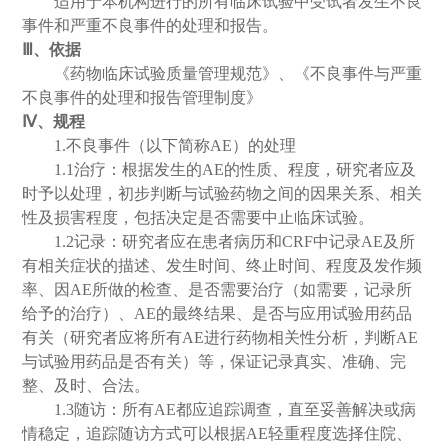
适用于本机构进行的所有临床试验中受试者发生不良
事件和严重不良事件的处理和报告。
Ⅲ、依据
《药物临床试验质量管理规范》、《不良事件与严重
不良事件的处理和报告管理制度》
Ⅳ、规程
1.
不良事件（以下简称
AE
）的处理
1.1
治疗：根据发生的
AE
的性质、程度，研究者应及
时予以处理，初步判断与试验药物之间的因果关系、相关
性及损害程度，包括决定是否需要中止临床试验。
1.2
记录：研究者应在患者病历和
CRF
中记录
AE
及所
有相关症状的描述、发生时间、终止时间、程度及发作频
率、因
AE
所做的检查、是否需要治疗（如需要，记录所
给予的治疗）、
AE
的最终结果、是否与应用试验用药品
有关（研究者应将所有
AE
进行药物相关性分析，判断
AE
与试验用药品是否有关）等，保证记录真实、准确、完
整、及时、合法。
1.3
随访：所有
AE
都应追踪调查，直至妥善解决或病
情稳定，追踪随访方式可以根据
AE
轻重程度选择住院、