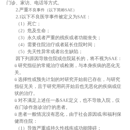
门诊、家访、电话等方式。
2.
严重
不良事件（以下简称
SAE
）
2.1
以下不良医学事件被定义为
SAE
：
（
1
）死亡；
（
2
）危及生命；
（
3
）永久或者严重的残疾或者功能丧失；
（
4
）需要住院治疗或者延长住院时间；
（
5
）先天性异常或者出生缺陷；
因下列原因导致住院或住院延长的，将不视为
SAE
：
ü
研究指征的常规治疗或检测，与本身疾病的恶化无
关。
ü
选择性或预先计划的对研究开始前已存在，与研究
指征无关，且于研究用药开始后也无恶化的疾病或症
状的治疗。
ü
对不满足上述任一条
SAE
定义，也不导致入院，仅
在门诊作急诊治疗的患者。
ü
患者一般情况没有恶化，由于社会原因或
/
和福利保
健而住院：
（
1
）导致严重或持久性残疾或功能障碍；