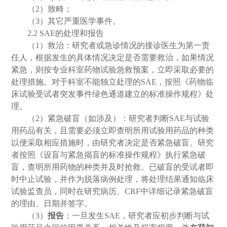
（
2
）致畸；
（
3
）其它严重医学事件。
2.2 SAE
的处理和报告
（
1
）救治：研究者或急诊情况的接诊医生为第一责
任人，根据发生的具体情况决定是否需要救治，如果情况
紧急，则按专业科室药物试验急救预案，立即采取必要的
处理措施。对于科室不能独立处理的
SAE
，按照《药物临
床试验受试者突发事件绿色通道建立的标准操作规程》处
理。
（
2
）紧急破盲（如涉及）：研究者判断
SAE
与试验
用药品有关，且需要必须立即查明所用试验用药品的种类
以便采取相应措施时，由研究者决定是否紧急破盲。研究
者按照《设盲与紧急揭盲的标准操作规程》执行紧急破
盲，查明所用药物的种类并及时抢救。已破盲的受试者即
时中止试验，并作为脱落病例处理，将处理结果通知临床
试验监查员，同时在研究病历、
CRF
中详细记录紧急破盲
的理由、日期并签字。
（
3
）
报告
：一旦发生
SAE
，研究者应初步判断与试