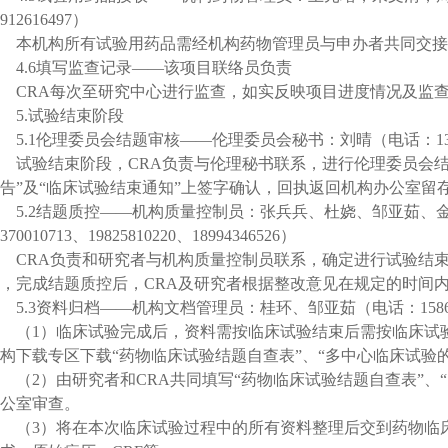
912616497
）
本机构所有试验用药品需经机构药物管理员与申办者共同交接
4.6
填写监查记录
——
该项目联络员负责
CRA
每次至研究中心进行监查，如实反映项目进度情况及监
5.
试验结束阶段
5.1
伦理委员会结题审核
——
伦理委员会秘书：刘晴（电话：
1
试验结束阶段，
CRA
负责与伦理秘书联系，进行伦理委员会结
告”及“临床试验结束通知”上签字确认，回执返回机构办公室留
5.2
结题质控
——
机构质量控制员：张兵兵、杜娆、邹亚茹、
370010713
、
19825810220
、
18994346526
）
CRA
负责和研究者与机构质量控制员联系，确定进行试验结
，完成结题质控后，
CRA
及研究者根据整改意见在规定的时间
5.3
资料归档
——
机构文档管理员：桂环、邹亚茹（电话：
158
（
1
）临床试验完成后，资料需按临床试验结束后需按临床试
构下载专区下载“药物临床试验结题自查表”、“多中心临床试验
（
2
）由研究者和
CRA
共同填写“药物临床试验结题自查表”、
公室审查。
（
3
）将在本次临床试验过程中的所有资料整理后交到药物临