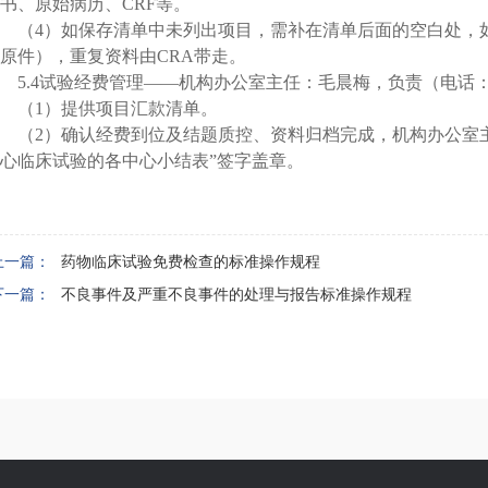
书、原始病历、
CRF
等。
（
4
）如保存清单中未列出项目，需补在清单后面的空白处，
原件），重复资料由
CRA
带走。
5.4
试验经费管理——机构办公室主任：毛晨梅，负责（电话
（
1
）提供项目汇款清单。
（
2
）确认经费到位及结题质控、资料归档完成，机构办公室主
心临床试验的各中心小结表”签字盖章。
上一篇：
药物临床试验免费检查的标准操作规程
下一篇：
不良事件及严重不良事件的处理与报告标准操作规程