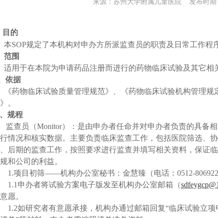
来源：苏州大学附属儿童医院 发布时期：20
、目的
本
SOP
规定了本机构对申办方所派监查员的职责及日常工作程
、范围
适用于在本院为申请药品注册而进行的药物临床试验及其它相
、依据
《药物临床试验质量管理规范》、《药物临床试验机构管理规
》。
、规程
监查员（
Monitor
）：是由申办者任命并对申办者负责的具备相
行情况和核实数据。主要负责临床监查工作，包括医院筛选、协
、后期的监查工作，按照要求进行监查并填写相关资料，保证临
规和公司的利益。
1.
项目初筛
——
机构办公室秘书：金慧臻（电话：
0512-80692
1.1
申办者将试验方案电子版发至机构办公室邮箱（
sdfeygcp@
意愿。
1.2
如研究者有意愿承接，机构办通过邮箱回复“临床试验立项