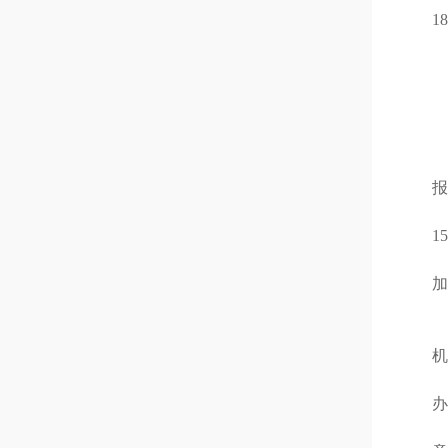
18
报
15
加
机
办