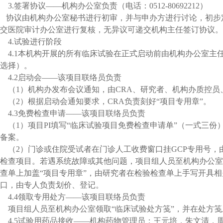
3.
签署协议
——
机构办公室负责（电话：
0512-80692212
）
协议由机构办公室秘书进行初审，并与申办方进行讨论，初步
交医院审计办公室进行复核，无异议可递交机构主任签订协议。
4.
试验进行阶段
4.1
本机构开展的所有临床试验在正式启动前由机构办公室主
选择）。
4.2
启动会——该项目联络员负责
（
1
）机构办发布会议通知，由
CRA
、研究者、机构办质控员
（
2
）根据启动会通知要求，
CRA
负责刻好“项目专用章”。
4.3
免费检查申请
——
该项目联络员负责
（
1
）项目
PI
填写“临床试验项目免费检查申请单”（一式三份
备案。
（
2
）门诊或住院受试者在门诊人工收费窗口挂
GCP
专用号，
检查项目。
若遇系统故障或其他问题，项目组人员至机构办公室
查单上加盖“项目专用章”，由研究者在检验检查单上手写开具
口，由专人负责划价、登记。
4.4
领取专用处方
——
该项目联络员负责
项目组人员至机构办公室领取“临床试验处方笺”，并在处方笺
4.5
试验用药品接收——机构药物管理员：王元培，朱文清，