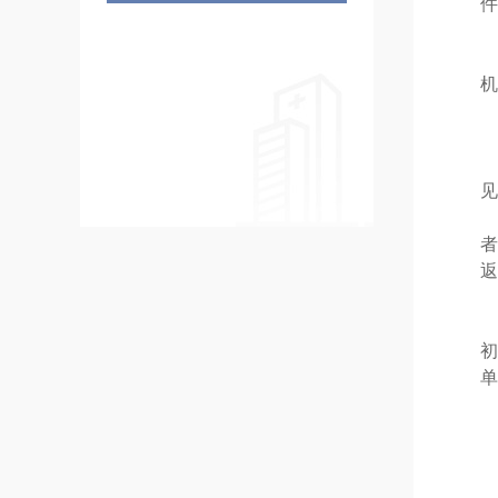
件
机
见
者
返
初
单