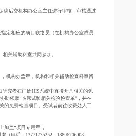
定稿后交机构办公室主任进行审核，审核通过
任指定相应的项目联络员（在机构办公室成员
、相关辅助科室共同参加。
），机构办盖章，机构和相关辅助检查科室留
由研究者在门诊
HIS
系统中直接开具相关的免
协助领取“临床试验相关检验检查单”，并在
相关的免费检查项目。受试者前往收费处人工
上加盖“项目专用章”。
周虔（电话：
13771735252，18896706908，