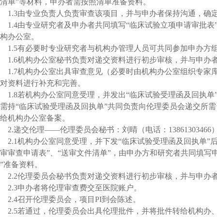
清单”等材料，申办者需按照清单准备资料。
1.3
由专业负责人负责审查该项目，并与申办者保持沟通，确
1.4
由专业研究者及申办者共同填写“临床试验立项申请审批表
构办公室。
1.5
有必要时专业研究者与机构办管理人员可共同参加申办方
1.6
机构办公室秘书负责对递交资料进行初步审核，并与申办
1.7
机构办公室出具审查意见（必要时由机构办公室组织专家
对资料进行补充和完善。
1.8
若机构办公室同意受理，并发出“临床试验受理函及回执单
需持“临床试验受理函及回执单”共同负责向伦理委员会递交所
给机构办公室备案。
2.
递交伦理
——
伦理委员会秘书：刘晴（电话：
13861303466
2.1
机构办公室同意受理，并下发“临床试验受理函及回执单”
审审查申请表”、“送审文件清单”，由申办方和研究者共同填写
”准备资料。
2.2
伦理委员会秘书负责对递交资料进行初步审核，并与申办
2.3
申办者将伦理审查费交至医院账户。
2.4
召开伦理委员会，项目
PI
到会陈述。
2.5
若通过，伦理委员会出具伦理批件，并将批件转给机构办