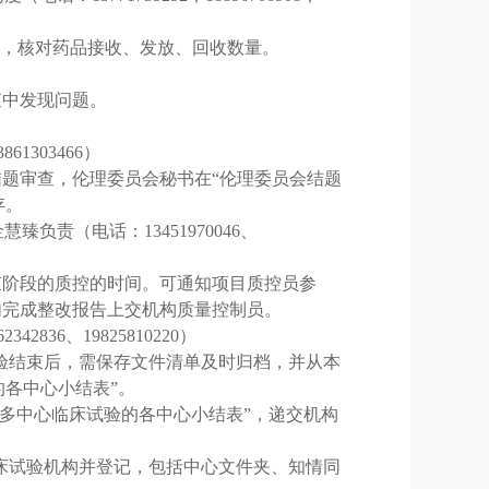
，核对药品接收、发放、回收数量。
查中发现问题。
3861303466
）
题审查，伦理委员会秘书在“伦理委员会结题
存。
金慧臻负责（电话：
13451970046
、
束阶段的质控的时间。可通知项目质控员参
内完成整改报告上交机构质量控制员。
62342836
、
19825810220
）
验结束后，需保存文件清单及时归档，并从本
的各中心小结表”。
“多中心临床试验的各中心小结表”，递交机构
床试验机构并登记，包括中心文件夹、知情同