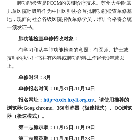
肺功能检查是
PCCM的关键诊疗技术。
苏州大学附属
儿童医院呼吸
科作为中国医师协会首批
肺功能检查单
修基
地，现面向社会各级医院招收单修学员，培训合格将会统
一颁发证书。
肺功能检查
单修招收对象：
有学习和从事肺功能检查的意愿；有医师、护士或
技师的执业证书并有内科或肺功能科工作经验
1年或以
上。
单修时限：
3月
单修报名时间：
10
月
31
日
-
11
月
14
日
报名网址：
http://zxdx.hxylt.org.cn/
。请使用推荐的
浏览器
:Goog chrome、360浏览器（极速模式）、QQ浏览
器（极速模式）。
第一志愿录取：
11
月
1
5
日
-
11
月
19
日
第二志愿录取：
11
月
20
日
-
11
月
23
日