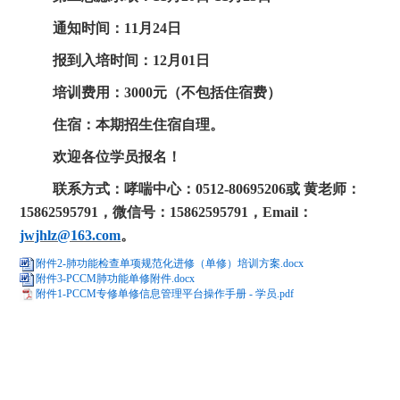
通知
时间
：
11
月
24
日
报到入培时间：
12
月
01
日
培训费用：
3000元（不包括住宿费）
住宿：本期招生住宿自理。
欢迎各位学员报名！
联系
方式：哮喘中心：
0512-80695206或 黄老师：
15862595791，微信号：15862595791，Email：
j
wjhlz@163.com
。
附件2-肺功能检查单项规范化进修（单修）培训方案.docx
附件3-PCCM肺功能单修附件.docx
附件1-PCCM专修单修信息管理平台操作手册 - 学员.pdf