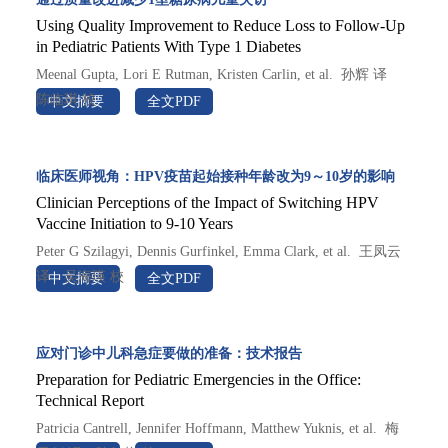
Using Quality Improvement to Reduce Loss to Follow-Up
in Pediatric Patients With Type 1 Diabetes
Meenal Gupta, Lori E Rutman, Kristen Carlin, et al.  孙辉 译　
陈临琪 校

中文摘要
全文PDF
英文原件请参阅 PEDIATRICS 2026;157(5):e2025071042
临床医师视角：HPV疫苗起始接种年龄改为9～10岁的影响
Clinician Perceptions of the Impact of Switching HPV
Vaccine Initiation to 9-10 Years
Peter G Szilagyi, Dennis Gurfinkel, Emma Clark, et al.  王凤云 
译　吴海瑛 校

中文摘要
全文PDF
英文原件请参阅 PEDIATRICS 2026;157(5):e2025074674
应对门诊中儿科急症要做的准备：技术报告
Preparation for Pediatric Emergencies in the Office:
Technical Report
Patricia Cantrell, Jennifer Hoffmann, Matthew Yuknis, et al.  梅