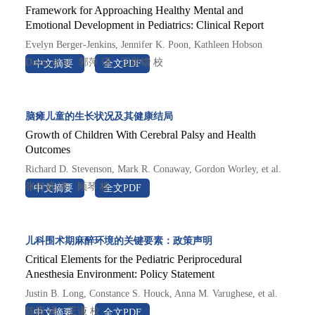
Framework for Approaching Healthy Mental and
Emotional Development in Pediatrics: Clinical Report
Evelyn Berger-Jenkins, Jennifer K. Poon, Kathleen Hobson 
Davis, et al.  郭萍 译　王世锴 校

中文摘要
全文PDF
英文原件请参阅 PEDIATRICS 2026;157(5):e2026076620
脑瘫儿童的生长状况及其健康结局
Growth of Children With Cerebral Palsy and Health
Outcomes
Richard D. Stevenson, Mark R. Conaway, Gordon Worley, et al.  
张何威 译　顾琴 校

中文摘要
全文PDF
PEDIATRICS 2026;157(4):e2025072504
儿科围术期麻醉环境的关键要素：政策声明
Critical Elements for the Pediatric Periprocedural
Anesthesia Environment: Policy Statement
Justin B. Long, Constance S. Houck, Anna M. Varughese, et al.  
陈霞 译　王谦 校

中文摘要
全文PDF