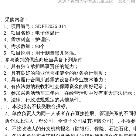
来源：苏州大学附属儿童医院 发布时期：20
、采购内容：
1、项目编号：
SDFE2026-014
2、项目名称：电子体温计
3、需求科室：护理部
4、需求数量：90个
5、项目说明：用于测量患儿体温
。
、参与谈判的供应商应当具备下列条件：
1、
具有独立承担民事责任的能力；
2、
具有良好的商业信誉和健全的财务会计制度；
3、
具有履行合同所必需的设备和专业技术能力；
4、
有依法缴纳税收和社会保障资金的良好记录；
5、
参加采购活动前三年内，在经营活动中没有重大违法记录
6、
法律、行政法规规定的其他条件。
、
1、本次报名不接受联合投标。
2、单位负责人为同一人或者存在直接控股、管理关系的不同
两个以上法人，母公司、全资子公司及其控股公司），不得参
3、不接收法人的分支机构报名（除银行、保险、石油石化、