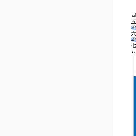
四
五
六
七
八