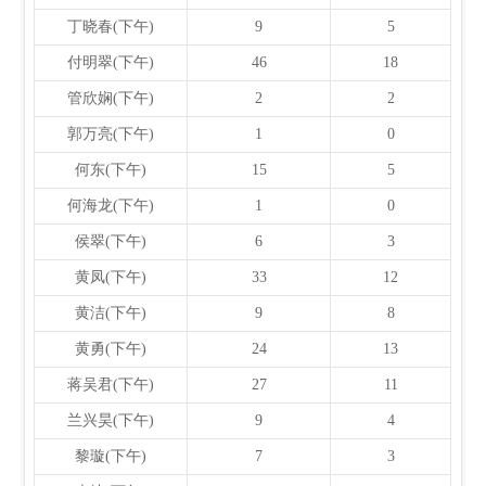
丁晓春(下午)
9
5
付明翠(下午)
46
18
管欣娴(下午)
2
2
郭万亮(下午)
1
0
何东(下午)
15
5
何海龙(下午)
1
0
侯翠(下午)
6
3
黄凤(下午)
33
12
黄洁(下午)
9
8
黄勇(下午)
24
13
蒋吴君(下午)
27
11
兰兴昊(下午)
9
4
黎璇(下午)
7
3