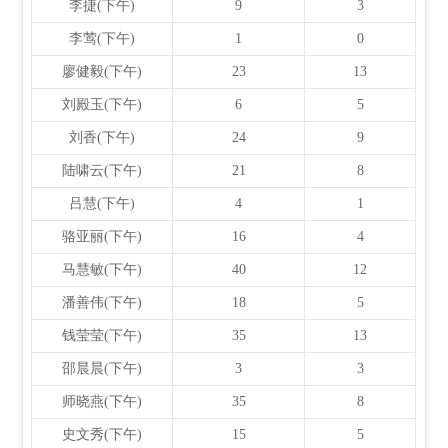
李捷(下午)
9
3
李莺(下午)
1
0
廖健毅(下午)
23
13
刘殿玉(下午)
6
5
刘香(下午)
24
9
陆啸云(下午)
21
8
吕慧(下午)
4
1
骆亚丽(下午)
16
4
马慧敏(下午)
40
12
潘善伟(下午)
18
5
钱莹莹(下午)
35
13
邵晨晨(下午)
3
3
师晓燕(下午)
35
8
史文秀(下午)
15
5