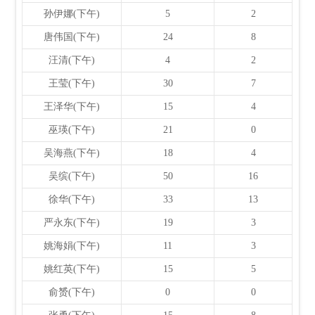
孙伊娜(下午)
5
2
唐伟国(下午)
24
8
汪清(下午)
4
2
王莹(下午)
30
7
王泽华(下午)
15
4
巫瑛(下午)
21
0
吴海燕(下午)
18
4
吴缤(下午)
50
16
徐华(下午)
33
13
严永东(下午)
19
3
姚海娟(下午)
11
3
姚红英(下午)
15
5
俞赟(下午)
0
0