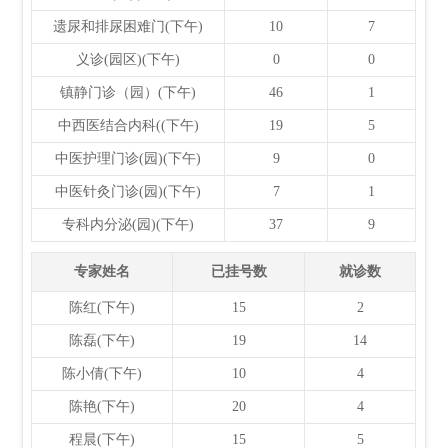
遗尿和排尿困难门(下午)
10
7
义诊(园区)(下午)
0
0
镇静门诊（园）(下午)
46
1
中西医结合内科((下午)
19
5
中医护理门诊(园)(下午)
9
0
中医针灸门诊(园)(下午)
7
1
专科内分泌(园)(下午)
37
9
专家姓名
已挂号数
就诊数
陈红(下午)
15
2
陈磊(下午)
19
14
陈小倩(下午)
10
4
陈艳(下午)
20
4
程晨(下午)
15
5