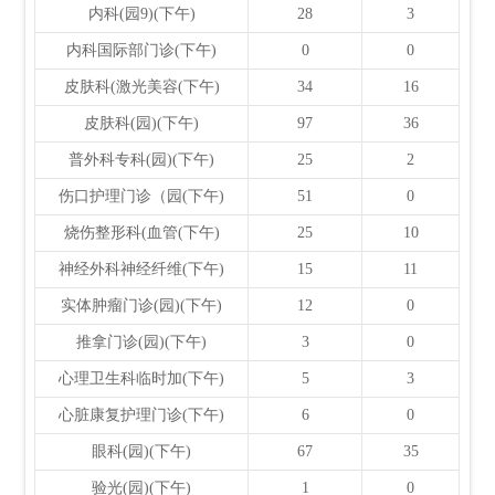
内科(园9)(下午)
28
3
内科国际部门诊(下午)
0
0
皮肤科(激光美容(下午)
34
16
皮肤科(园)(下午)
97
36
普外科专科(园)(下午)
25
2
伤口护理门诊（园(下午)
51
0
烧伤整形科(血管(下午)
25
10
神经外科神经纤维(下午)
15
11
实体肿瘤门诊(园)(下午)
12
0
推拿门诊(园)(下午)
3
0
心理卫生科临时加(下午)
5
3
心脏康复护理门诊(下午)
6
0
眼科(园)(下午)
67
35
验光(园)(下午)
1
0