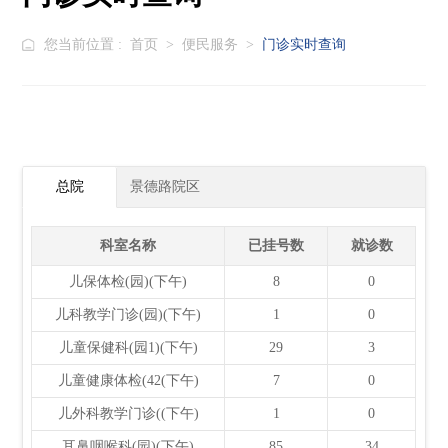
您当前位置 :
首页
>
便民服务
>
门诊实时查询
总院
景德路院区
科室名称
已挂号数
就诊数
儿保体检(园)(下午)
8
0
儿科教学门诊(园)(下午)
1
0
儿童保健科(园1)(下午)
29
3
儿童健康体检(42(下午)
7
0
儿外科教学门诊((下午)
1
0
耳鼻咽喉科(园)(下午)
85
34