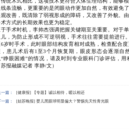
与传统术式相比，这项技术更符合人体生理结构，能够
眼线条流畅，更重要的是闭眼动作更加自然，有效避免了
美观改善，既清除了弱视形成的障碍，又改善了外貌。
手术方式的长期效果也更为稳定。
至于手术时机，李帅杰强调把握关键期至关重要。对于
患儿，为防止形成不可逆弱视，手术往往需要提前进行
至6岁时手术，此时眼部结构发育相对成熟，检查配合
醒，患儿术后有1至3个月恢复期，眼皮形态会逐渐自
似“睁眼困难”的情况，请及时到专业眼科门诊评估，
（苏报融媒记者 李静/文）
上一篇：
[健康报] 【专题】诚以相待，暖以相还
下一篇：
[姑苏晚报] 婴儿黑眼球明显偏大？警惕先天性青光眼