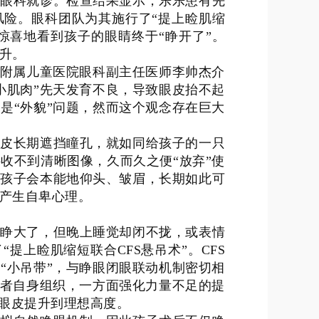
院眼科就诊。检查结果显示，乐乐患有先
风险。眼科团队为其施行了“提上睑肌缩
惊喜地看到孩子的眼睛终于“睁开了”。
升。
学附属儿童医院眼科副主任医师李帅杰介
小肌肉”先天发育不良，导致眼皮抬不起
是“外貌”问题，然而这个观念存在巨大
眼皮长期遮挡瞳孔，就如同给孩子的一只
收不到清晰图像，久而久之便“放弃”使
，孩子会本能地仰头、皱眉，长期如此可
产生自卑心理。
然睁大了，但晚上睡觉却闭不拢，或表情
提上睑肌缩短联合CFS悬吊术”。CFS
“小吊带”，与睁眼闭眼联动机制密切相
患者自身组织，一方面强化力量不足的提
将眼皮提升到理想高度。