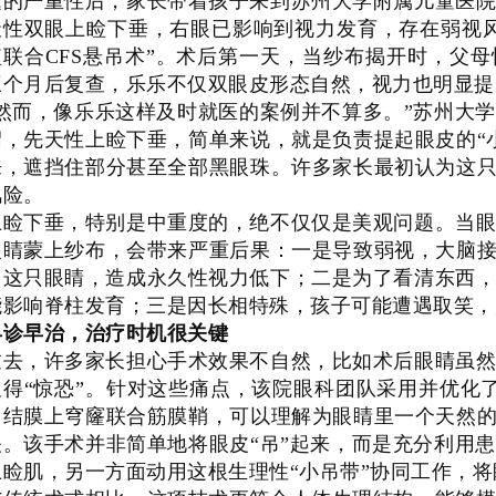
题的严重性后，家长带着孩子来到苏州大学附属儿童医
天性双眼上睑下垂，右眼已影响到视力发育，存在弱视
短联合CFS悬吊术”。术后第一天，当纱布揭开时，父母
三个月后复查，乐乐不仅双眼皮形态自然，视力也明显提
“然而，像乐乐这样及时就医的案例并不算多。”苏州大
绍，先天性上睑下垂，简单来说，就是负责提起眼皮的“
来，遮挡住部分甚至全部黑眼珠。许多家长最初认为这只
风险。
上睑下垂，特别是中重度的，绝不仅仅是美观问题。当
眼睛蒙上纱布，会带来严重后果：一是导致弱视，大脑接
用这只眼睛，造成永久性视力低下；二是为了看清东西
能影响脊柱发育；三是因长相特殊，孩子可能遭遇取笑，
早诊早治，治疗时机很关键
过去，许多家长担心手术效果不自然，比如术后眼睛虽
显得“惊恐”。针对这些痛点，该院眼科团队采用并优化了“
即结膜上穹窿联合筋膜鞘，可以理解为眼睛里一个天然的
关。该手术并非简单地将眼皮“吊”起来，而是充分利用
上睑肌，另一方面动用这根生理性“小吊带”协同工作，