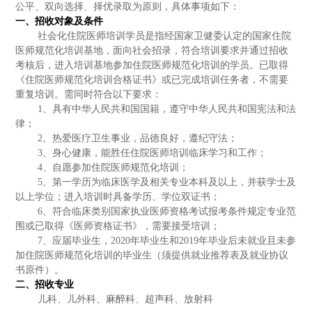
公平、双向选择、择优录取为原则，具体事项如下：
一、招收对象及条件
社会化住院医师培训学员是指经国家卫健委认定的国家住院
医师规范化培训基地，面向社会招录，符合培训要求并通过招收
考核后，进入培训基地参加住院医师规范化培训的学员。已取得
《住院医师规范化培训合格证书》或已完成培训任务者，不需要
重复培训。需同时符合以下要求：
1
、具有中华人民共和国国籍，遵守中华人民共和国宪法和法
律；
2
、热爱医疗卫生事业，品德良好，遵纪守法；
3
、身心健康，能胜任住院医师培训临床学习和工作；
4
、自愿参加住院医师规范化培训；
5
、第一学历为临床医学及相关专业本科及以上，并获学士及
以上学位；进入培训时具备学历、学位双证书；
6
、符合临床类别国家执业医师资格考试报考条件规定专业范
围或已取得《医师资格证书》，需要接受培训；
7
、应届毕业生，2020年毕业生和2019年毕业后未就业且未参
加住院医师规范化培训的毕业生（须提供就业推荐表及就业协议
书原件）。
二、招收专业
儿科、儿外科、麻醉科、超声科、放射科