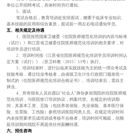
单位公开招聘考试，具体时间另行通知。
5
、面试
笔试合格后，教育培训处安排面试，侧重于临床专业知识、
基本技能的应用和综合素质，面试前一周左右电话通知学员。
五、相关规定及待遇
1
、医院按照国家卫健委《住院医师规范化培训的内容与标准
（试行）》和江苏省卫健委住院医师规范化培训的相关要求，对
培训学员进行培训。
2
、培训时间按《江苏省住院医师规范化培训学员培训时间认
定方案（试行）》（苏卫科教〔2015〕13号）执行。
3
、培训结束时，进行以临床实践技能为主的统一理论考试及
技能考核，通过结业考核者，由省级卫生计生行政部门颁发统一
制式的《住院医师规范化培训合格证书》。培训结束后，需自主
择业。
4
、所有报名人员自愿以“社会人”身份参加我院的住院医师规
范化培训，与医院签订培训协议，档案代管。在规定的培训期
间，其基本工资、五险（包括养老保险、失业保险、基本医疗保
险、生育险、工伤险）参照培训医院同类人员。在规定培训时间
内未按照要求完成培训或考核不合格者，培训时间可顺延，但顺
延培训期间我院不再提供任何薪酬待遇。
六
、
招生咨询