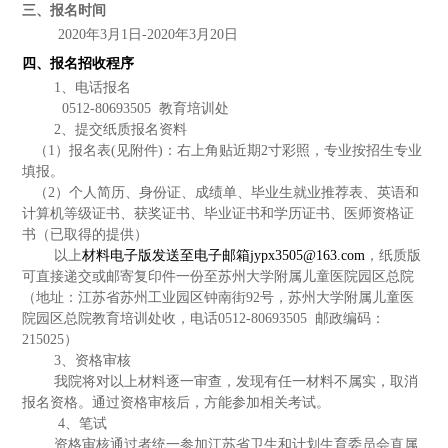
三、报名时间
2020
年3月1日-2020年3月20日
四
、报名
招收
程序
1
、电话报名
0512-80693505
教育培训处
2
、提交纸质报名资料
（1）报名表(见附件)：右上角贴近期2寸彩照，专业按招生专业
填报。
（2）个人简历、身份证、成绩单、毕业生就业推荐表、英语和
计算机等级证书、获奖证书、毕业证书和学历证书、医师资格证
书（已取得的提供）
以上
材料电子版发送至电子邮箱jypx3505@163.com
，纸质版
可直接递交或邮寄复印件一份至苏州大学附属儿童医院园区总院
（地址：江苏省苏州工业园区钟南街92号，苏州大学附属儿童医
院园区总院教育培训处收，电话0512-80693505 邮政编码：
215025）
3
、资格审核
我院将对以上材料逐一审查，发现有任一材料不属实，取消
报名资格。通过资格审核后，方能参加相关考试。
4
、笔试
资格审核通过者统一参加江苏省卫生和计划生育委员会直属