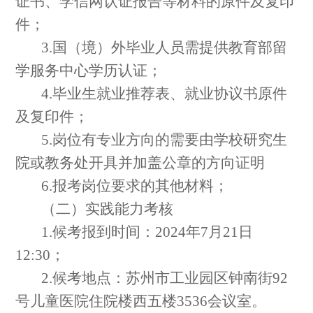
证书、学信网认证报告等材料的原件及复印
件；
3.
国（境）外毕业人员需提供教育部留
学服务中心学历认证；
4.
毕业生就业推荐表、就业协议书原件
及复印件；
5.
岗位有专业方向的需要
由学校研究生
院或教务处开具并加盖公章
的方向证明
6.
报考岗位要求的其他材料；
（二）
实践能力考核
1.
候考
报到
时间：
2024
年
7
月
21
日
12
:
3
0
；
2.
候考地点：
苏州市工业园区钟南街
92
号儿童医院住院楼西五
楼
3536
会议室
。