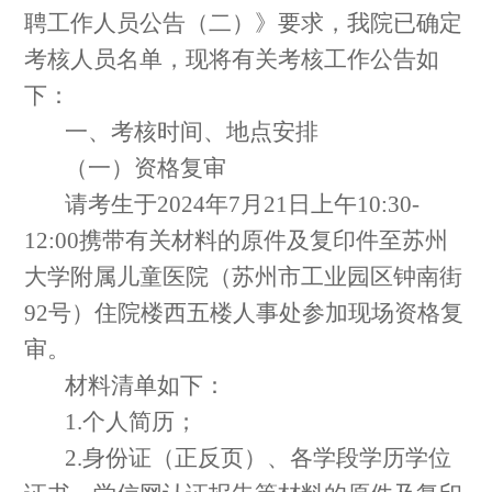
聘工作人员公告（二）》要求，我院已确定
考核人员名单，现将有关考核工作公告如
下：
一、考核时间、地点安排
（一）资格复审
请考生于
2024
年
7
月
21
日
上
午
1
0
:30-
1
2
:00
携带有关材料的原件及复印件至
苏州
大学附属儿童医院
（
苏州市工业园区钟南街
92
号
）
住院楼西五
楼
人事处
参加现场资格复
审。
材料清单如下：
1.
个人简历；
2.
身份证
（
正反页
）
、各学段学历学位