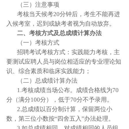
（三）注意事项
考核当天候考
2
0
分钟后，考生不能再进
入候考室，迟到或缺考者视为自动放弃。
二、考核方式及总成绩计算办法
（一）考核方式
招聘考试考核方式：
实践能力考核，
主
要测试应聘人员与岗位相适应的专业
理论
知
识、综合素质和
临床实践
能力
；
（二）总成绩计算办法
1.
考核
成绩当
场
公布。成绩合格线为
7
0
分（满分
100
分），低于
7
0
分不予录用。
2.
总成绩以百分制计算，保留两位小
数，第三位小数按
“
四舍五入
”
办法处理。
3.
如总成绩相同，对成绩相同的人员组