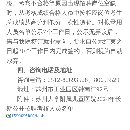
检
、
考察
不合格等原因出现招聘岗位空缺
时，从
考核
成绩合格人员中按相应岗位考生
总成绩从高分到低分
一次性
递补。
对拟录用
人员名单公示
7
个工作日，公示无异议后，
需与我院签订就业意向，要求自公示结束之
日起
30
个工作日内完成签约，否则视为自动
放弃。
四、咨询电话及地址
咨询电话：
051
2
-80
693528
、
80
693529
地址：
苏州市工业园区钟南街
92
号
附件：苏州大学附属儿童医院
2024
年长
期公开招聘考核人员名单
1720692074609284.xls