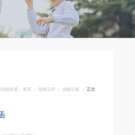
您当前位置 :
首页
>
院务公开
>
招标公告
>
正文
函