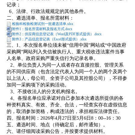
记录；
6、法律、行政法规规定的其他条件。
二、遴选清单、报名所需材料：
检验科检验检测试剂一批遴选清单.xlsx
附件1：报名所需材料及报名方式.docx
附件2：供应商信息登记表（Word及PDF形式提供）.docx
附件3：产品信息登记表（Excel形式提供）.xlsx
三、1、本次报名单位须未被“信用中国”网站或“中国政府
采购网”网站列入失信被执行人、重大税收违法案件当事
人名单、政府采购严重失信行为记录名单。
2、单位负责人为同一人或者存在直接控股、管理关系
的不同供应商（包含法定代表人为同一个人的两个及两个
以上法人，母公司、全资子公司及其控股公司），不得参
加同一采购项下的采购活动。
3、不接收法人的分支机构报名。
4、各报名单位应承诺对自己参加本次遴选所提供的各
种资料真实、有效、齐全、合法，一经查实存在虚假信息
的，取消参加资格，构成违法的，承担相应法律责任。
四、报名时间：2026年4月27日至5月6日8：00--16：30
五、遴选时间、地点（待确定后，邮件通知）。
六、请仔细阅读采购公告，并按要求提供材料。