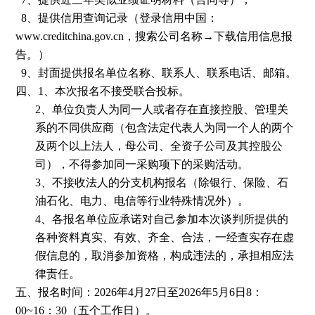
8
、提供信用查询记录（登录信用中国：
www.creditchina.gov.cn
，搜索公司名称→下载信用信息报
告。）
9
、封面提供报名单位名称、联系人、联系电话、邮箱。
四、
1
、本次报名不接受联合投标。
2
、单位负责人为同一人或者存在直接控股、管理关
系的不同供应商（包含法定代表人为同一个人的两个
及两个以上法人，母公司、全资子公司及其控股公
司），不得参加同一采购项下的采购活动。
3
、不接收法人的分支机构报名（除银行、保险、石
油石化、电力、电信等行业特殊情况外）。
4
、各报名单位应承诺对自己参加本次谈判所提供的
各种资料真实、有效、齐全、合法，一经查实存在虚
假信息的，取消参加资格，构成违法的，承担相应法
律责任。
五、报名时间：
2026
年
4
月
27
日至
2026
年
5
月6
日
8
：
00~16
：
30
（五个工作日）。