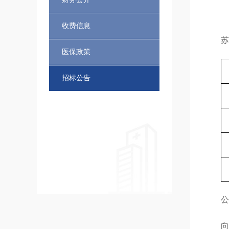
收费信息
苏
医保政策
招标公告
公
向