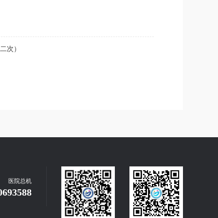
二次）
医院总机
0693588