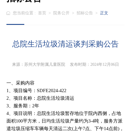
您当前位置 :
首页
>
院务公开
>
招标公告
>
正文
总院生活垃圾清运谈判采购公告
来源：苏州大学附属儿童医院 发布时期：2024年12月06日
一、采购内容
1、
项目编号：
SDFE2024-422
2、
项目名称：总院生活垃圾清运
3、
服务期：
2
年
4、
项目说明：总院生活垃圾暂存地位于院内西侧，占地
面积
100
平方米，日均生活垃圾产量约为
3-4
吨，服务方派
遣垃圾压缩车车辆每天清运二次
(
上午
7
点、下午
14
点前
)
，