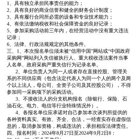
1、
具有独立承担民事责任的能力；
2、
具有良好的商业信誉和健全的财务会计制度；
3、
具有履行合同所必需的设备和专业技术能力；
4、
有依法缴纳税收和社会保障资金的良好记录；
5、
参加采购活动前三年内，在经营活动中没有重大违法
记录；
6、
法律、行政法规规定的其他条件。
三、1、本次报名单位须未被“信用中国”网站或“中国政府
采购网”网站列入失信被执行人、重大税收违法案件当事
人名单、政府采购严重失信行为记录名单。
2、单位负责人为同一人或者存在直接控股、管理关
系的不同供应商（包含法定代表人为同一个人的两个及两
个以上法人，母公司、全资子公司及其控股公司），不得
参加同一采购项下的采购活动。
3、不接收法人的分支机构报名（除银行、保险、石
油石化、电力、电信等行业特殊情况外）。
4、各报名单位应承诺对自己参加本次谈判所提供的
各种资料真实、有效、齐全、合法，一经查实存在虚假信
息的，取消参加资格，构成违法的，承担相应法律责任。
四、报名时间：2024年8月27日至2024年9月2日8：