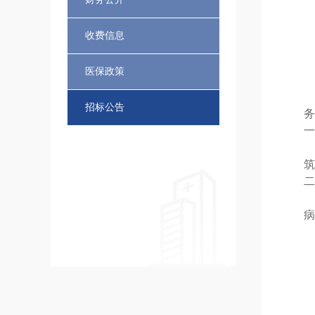
收费信息
医保政策
招标公告
务
一
筑
二
病