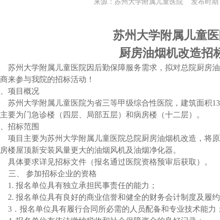
来源：苏州大学附属儿童医院 发布时期：20
苏州大学附属儿童医
厨房油烟机改造
招
苏州大学附属儿童医院因
后勤保障服务需求
，拟对总院
厨房油
商来参与我院的招标活动！
、项目概况
苏州大学附属儿童医院为省三等甲级综合性医院，建筑面积
1
主要为门急诊楼（四层、局部五层）和病房楼（十二层）。
、招标范围
项目主要为苏州大学附属儿童医院总院
厨房油烟机改造，将原
房楼屋顶新安装风量更大的油烟风机及油烟净化器
。
具体要求详见招标文件（报名通过医院资格预审后获取）。
三、
参加招标企业的资格
1
.
报名单位
具有独立承担民事责任的能力；
2
.
报名单位
具有良好的商业信誉和健全的财务会计制度及履约
3
．
报名单位
具有履行合同所必需的人员配备和专业技术能力