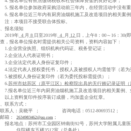
4
.
报名单位
有依法缴纳税收和社会保障资金的良好记录；
5
.
报名单位
参加政府采购活动前三年内，在经营活动中没有重
6. 报名单位近三年内有厨房油烟机施工及改造项目的相关案
注：本项目不接受联合体投标。
、报名须知
201
9
年
4
月
8
日至
201
9
年
4
月
12
日，上午
8：00～16：3
查，报名单位报名时需提供相关公司资料，资料内容如下：
1.
企业营业执照、组织机构代码证、税务登记证；
2.
企业法人代表证明书；
3
.企业法定代表人身份证复印件；
4
.法定代表人授权委托书，授权人及被授权人均需签字（若为
5
.被授权人身份证复印件（若为委托投标需提供）；
6
.
苏州市姑苏区（原平江区）检察院出具的无行贿记录证明（
7
.报名单位近三年内
厨房油烟机施工及改造
项目的相关案例、
以上资料复印件按序装订成册，均加盖企业红章。
、联系方式：
联系人：
吴晓平
；
咨询电话：
0512-80693512；
邮箱：
；
2634983462@qq.com
报名地点：苏州市工业园区钟南街
92号，苏州大学附属儿童
住院
楼
东五楼
3512室（总务处）。