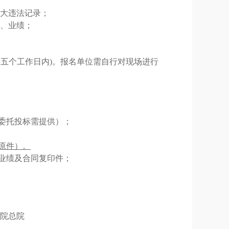
大违法记录；
例、业绩；
0(即五个工作日内)。报名单位需自行对现场进行
委托投标需提供）；
原件）。
业绩
及合同复印件；
医院总院