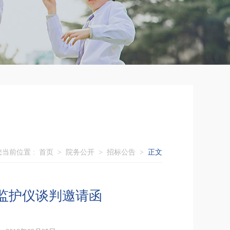
您当前位置 :
首页
>
院务公开
>
招标公告
>
正文
监护仪谈判邀请函