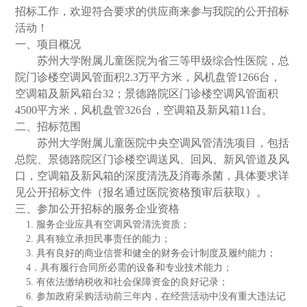
招标工作
，欢迎符合要求的供应商来参与我院的
公开招标
活动！
一、项目概况
苏州大学附属儿童医院为省三等甲级综合性医院，
总
院门诊楼空调风管
面积
2.3
万平方米，风机盘管
1266
台，
空调箱
及新风箱
台
32
；景德路院区门诊楼空调风管面积
4500
平方米，
风机盘管
326台，空调箱
及新风箱
11台
。
二、招标范围
苏州大学附属儿童医院
中央空调
风管清洗项目，包括
总院、景德路院区门诊楼空调
送风、回风、新风管道及风
口，空调箱及新风箱
的深度
清洗及消毒杀菌
，具体要
求详
见公开招标文件（报名通过医院资格预审后获取）。
三、
参加
公开招标的服务
企业资格
1. 服务企业应具有空调风管清洗资质；
2
. 具有独立承担民事责任的能力；
3
. 具有良好的商业信誉和健全的财务会计制度及履约能力；
4
．具有履行合同所必需的设备和专业技术能力；
5
. 有依法缴纳税收和社会保障资金的良好记录；
6
. 参加政府采购活动前三年内，在经营活动中没有重大违法记