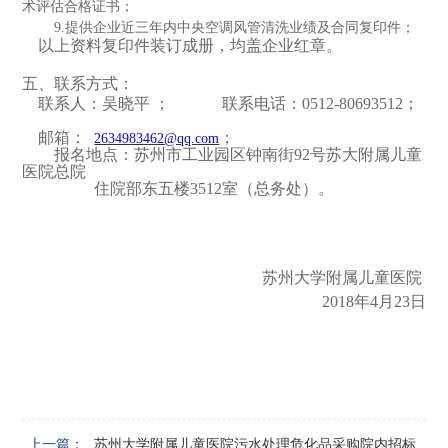
术评估合格证书
；
9
.
提供
企业近三
年内
中央空调风管清洗
业绩及合同复印件；
以上资料
复印件
装订成册，均盖企业红章。
五、联系方式：
联系人：
吴晓平
；
联系电话：
0512-80693512；
邮箱：
；
2634983462@qq.com
报名地点：苏州市工业园区钟南街
92号苏大附属儿童
医院总院
住院部东五楼
3512室（总务处）。
苏州大学附属儿童医院
201
8
年
4
月
23
日
上一篇：
苏州大学附属儿童医院污水处理危化品采购院内招标