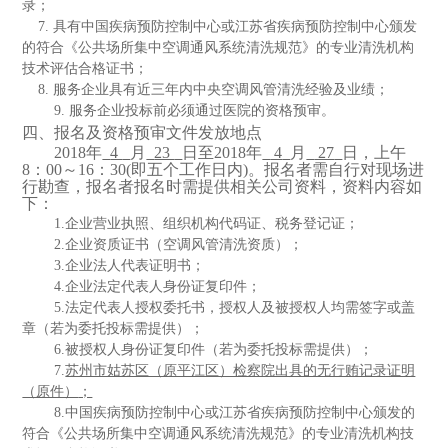
录；
7.
具有中国疾病预防控制中心或江苏省疾病预防控制中心颁发
的符合《公共场所集中空调通风系统清洗规范》的专业清洗机构
技术评估合格证书
；
8
.
服务
企业
具有
近三年内中央空调风管清洗
经验及
业绩
；
9
.
服务
企业
投标
前必须通过医院的资格预审
。
四、报名及资格预审文件发放地点
201
8
年
4
月
23
日至
201
8
年
4
月
27
日，上午
8：00～1
6
：
3
0(即五个工作日内)。
报名者需自行对现场进
行勘查，报名者报名时需提供相关公司资料，资料内容如
下：
1.
企业营业执照、组织机构代码证、税务登记证；
2.企业资质证书（空调
风管清洗
资质）；
3.
企业法人代表证明书；
4.
企业法定代表人身份证复印件；
5
.
法定代表人授权
委托
书
，授权人及被授权人均需签字或盖
章（若为委托投标需提供）
；
6
.被授权人身份证复印件（若为委托投标需提供）；
7
.
苏州市姑苏区（原平江区）检察院出具的无行贿记录证明
（原件）
；
8.
中国疾病预防控制中心或江苏省疾病预防控制中心颁发的
符合《公共场所集中空调通风系统清洗规范》的专业清洗机构技