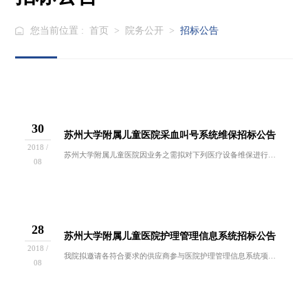
您当前位置 :
首页
>
院务公开
>
招标公告
30
苏州大学附属儿童医院采血叫号系统维保招标公告
2018 /
苏州大学附属儿童医院因业务之需拟对下列医疗设备维保进行国内竞争性谈判，欢迎符合谈判资格要求的供应商前来报名参与。1、维保设备名称：阳普GNT...
08
28
苏州大学附属儿童医院护理管理信息系统招标公告
2018 /
我院拟邀请各符合要求的供应商参与医院护理管理信息系统项目的公开招标活动，现就有关事项函告如下：一、招标项目：本次招标项目为医院护理管理信息系...
08