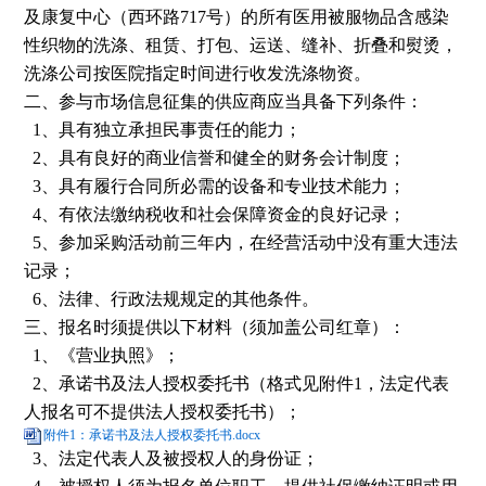
及康复中心（西环路717号）的所有医用被服物品含感染
性织物的洗涤、租赁、打包、运送、缝补、折叠和熨烫，
洗涤公司按医院指定时间进行收发洗涤物资
。
二、参与市场信息征集的供应商应当具备下列条件：
1、
具有独立承担民事责任的能力；
2、
具有良好的商业信誉和健全的财务会计制度；
3、
具有履行合同所必需的设备和专业技术能力；
4、
有依法缴纳税收和社会保障资金的良好记录；
5、
参加采购活动前三年内，在经营活动中没有重大违法
记录；
6、
法律、行政法规规定的其他条件。
三、报名时须提供以下材料（须加盖公司红章）：
1、
《营业执照》；
2、
承诺书及法人授权委托书（格式见附件
1
，法定代表
人报名可不提供法人授权委托书）；
附件1：承诺书及法人授权委托书.docx
3、法定代表人及被授权人的身份证；