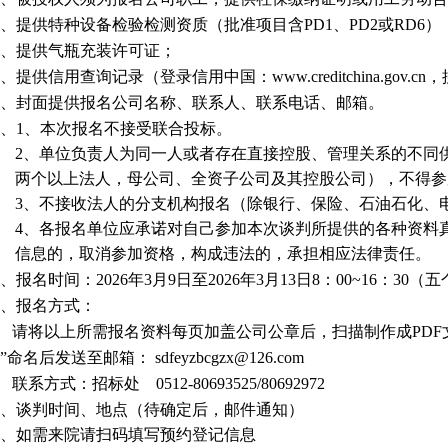
、提供特种设备检验检测资质（批准项目含PD1、PD2或RD6）
、
提供
气瓶充装许可证；
、提供信用查询记录（登录信用中国：www.creditchina.go
、封面提供报名公司名称、联系人、联系电话、邮箱。
、
1、本次报名不接受联合投标。
2、单位负责人为同一人或者存在直接控股、管理关系的不同
两个以上法人，母公司、全资子公司及其控股公司），不得参
3、不接收法人的分支机构报名（除银行、保险、石油石化、
4、各报名单位应承诺对自己参加本次谈判所提供的各种资料
信息的，取消参加资格，构成违法的，承担相应法律责任。
、报名时间：
2026
年
3
月
9
日至
2026
年
3
月13日
8
：
00~16
：
30
（五
、报名方式：
请将以上所需报名资料每页加盖公司公章后，扫描制作成
PDF
”命名后发送至邮箱：
sdfeyzbcgzx@126.com
联系方式：招标处
0512-80693525/80692972
、谈判时间、地点（待确定后，邮件通知）
、如需来院请扫码填写预约登记信息