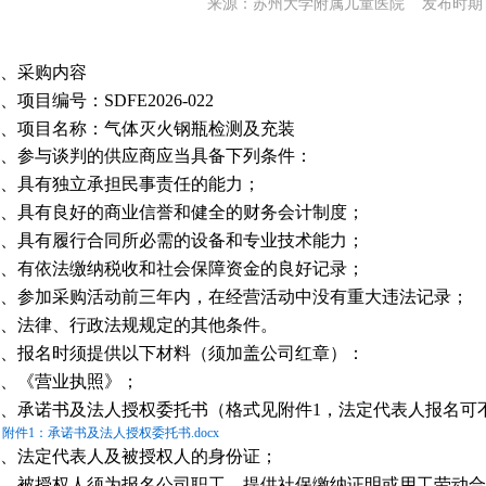
来源：苏州大学附属儿童医院 发布时期：20
、采购内容
、
项目编号：
SDFE2026-022
、
项目名称：气体灭火钢瓶检测及充装
、参与谈判的供应商应当具备下列条件：
、
具有独立承担民事责任的能力；
、
具有良好的商业信誉和健全的财务会计制度；
、
具有履行合同所必需的设备和专业技术能力；
、
有依法缴纳税收和社会保障资金的良好记录；
、
参加采购活动前三年内，在经营活动中没有重大违法记录；
、
法律、行政法规规定的其他条件。
、报名时须提供以下材料（须加盖公司红章）：
、
《营业执照》；
、
承诺书及法人授权委托书（格式见附件
1
，法定代表人报名可
附件1：承诺书及法人授权委托书.docx
、法定代表人及被授权人的身份证；
、被授权人须为报名公司职工，提供社保缴纳证明或用工劳动合