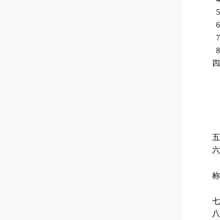
5
6
7
8
四
五
六
称
七
八