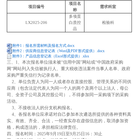
项目名
项目编号
需求科室
称
多项蛋
LX2025-206
白质控
检验科
品
附件1：报名所需材料及报名方式.docx
附件2：供应商信息登记表（Word及PDF形式提供）.docx
附件3：产品信息登记表（Excel形式提供）.xlsx
三
、
1、本次报名单位须未被“信用中国”网站或“中国政府采购
网”网站列入失信被执行人、重大税收违法案件当事人名单、政府
采购严重失信行为记录名单。
2、单位负责人为同一人或者存在直接控股、管理关系的不同供
应商（包含法定代表人为同一个人的两个及两个以上法人，母公
司、全资子公司及其控股公司），不得参加同一采购项下的采购
活动。
3、不接收法人的分支机构报名。
4
、各报名单位应承诺对自己参加本次遴选所提供的各种资料真
实、有效、齐全、合法，一经查实存在虚假信息的，取消参加资
格，构成违法的，承担相应法律责任。
四
、报名时间：
202
5
年
9
月
19
日至
9
月
25
日
16：30止