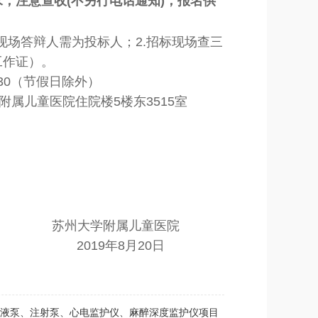
求
，注意查收(不另行电话通知)
，报名供
现场答辩人需为投标人；2.招标现场查三
工作证）。
：30（节假日除外）
属儿童医院住院楼5楼东3515室
属儿童医院
月20日
液泵、注射泵、心电监护仪、麻醉深度监护仪项目