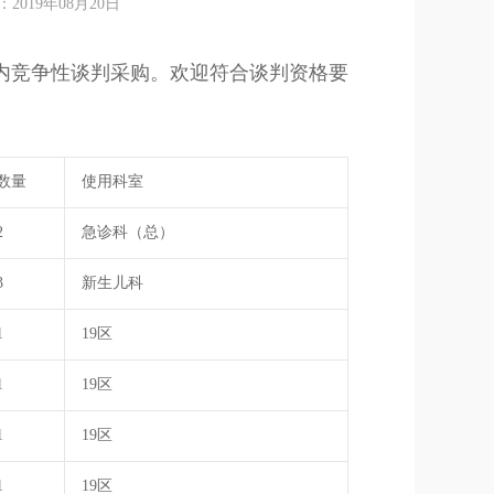
19年08月20日
内竞争性谈判采购。欢迎符合谈判资格要
数量
使用科室
2
急诊科（总）
3
新生儿科
1
19区
1
19区
1
19区
1
19区