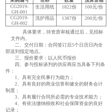
采购编号
名称
数量
预算金额
CG2019-
生活用纸
1822
份
100
元/份
GH-001
CG2019-
洗护用品
1387
份
200
元/份
GH-002
具体要求，待资质审核通过后，见招标
文件内。
二、交付日期：合同签订后5个日历日内全
部送到指定地点。
三、报价要求：以人民币报价
四、参与投标谈判的供应商应当具备下列条
件：
1
、具有完全民事行为能力；
2
、具有良好的商业信誉和健全的财务会计
制度；
3
、具有履行合同所必需的专业技术能力；
4
、有依法缴纳税收和社会保障资金的良好
记录；