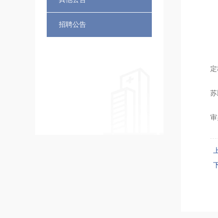
招聘公告
定
苏
审