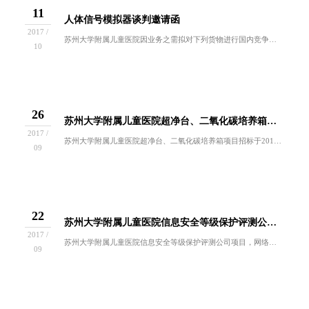
11
人体信号模拟器谈判邀请函
2017 /
苏州大学附属儿童医院因业务之需拟对下列货物进行国内竞争性谈判采购。欢迎符合谈判资格要求的供应商前来报名参与。一、招标编号：ZB2017-YL...
10
26
苏州大学附属儿童医院超净台、二氧化碳培养箱项目中标结果公示
2017 /
苏州大学附属儿童医院超净台、二氧化碳培养箱项目招标于2017年9月21日进行，医院招投标小组按规定程序进行开标，现就本次招标的中标结果公布如...
09
22
苏州大学附属儿童医院信息安全等级保护评测公司项目、网络版杀毒软件中标结果公示
2017 /
苏州大学附属儿童医院信息安全等级保护评测公司项目，网络版杀毒软件项目招标于2017年9月21日进行，医院招投标小组按规定程序进行开标，现就本...
09