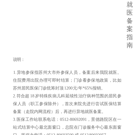
就
医
备
案
指
南
说明：
1.异地参保指苏州大市外参保人员，备案后来我院就医。
住院费用出院办理可即时结算；门诊看参保地政策，比如
苏州居民医保门诊统筹封顶
1200
元
/年*65%报
销。
2.符合超
18
岁特殊疾病儿科延续性治疗病种范围的居民参
保人员（职工参保除外
），
首次来院先进行尝试医保结算
备案（走院内网流程）后，再进行异地就医备案。
3.医保工作站联系电话：0512-80692091，景德路院区在一
站式结算中心最北面窗口，总院在门诊服务中心最东面窗