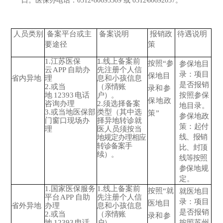
口。医保办电话：
0512-
80693509
或 0512
-
80692057。
人员类别
备案平台或主
备案说明
报销政
待遇说明
要途径
策
1.江苏医保
1
.线上备案前
按照“参
参保地目
云
APP 自助办
先注册个人信
录：
项目
保地目
省内异地
理
息和小孩信息
是否报销
2.或当
（
亲情账
录
和参
地
12393
电话
户）。
按照参保
保地政
咨询办理
2.须选择备案
地目录。
3.或当地医保部
类型（其中选
策”
参保地政
门窗口现场办
择异地转诊就
策：
起付
理
医
人员须按当
线、报销
地规定办理相应
转诊备案手
比、封顶
续）。
线等按照
参
保地规
定。
1.国家医保服务
1.线上备案前
按照“就
就医地目
平台
APP 自助
先注册个人信
录：
项目
医地目
省外异地
办理
息和小孩信息
是否报销
2.或当
（
亲情账
录
和参
地
12393
电话
户）。
按照苏州