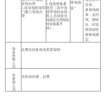
保地政
咨询办理
2.须选择备案
目录。
3.或当地医保部
类型（其中选
策”
参保地政
门窗口现场办
择异地转诊就
策：
起付
理
医
人员须按当
线、报销
地规定办理相应
转诊备案手
比、封顶
续）。
线等按照
参
保地规
定。
急
自费后回参保地零星报销
诊
抢
救
人
员
未
无医保待遇，自费
参
保
人
员