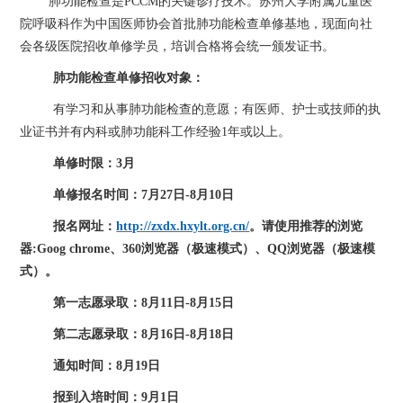
肺功能检查是PCCM的关键诊疗技术。
苏州大学附属
儿童医
院呼吸
科作为中国医师协会首批
肺功能检查单
修基地，现面向社
会各级医院招收单修学员，培训合格将会统一颁发证书。
肺功能检查
单修招收对象：
有学习和从事肺功能检查的意愿；有医师、护士或技师的执
业证书并有内科或肺功能科工作经验1年或以上。
单修时限：3月
单修报名时间：
7
月
27
日-
8
月
10
日
报名网址：
http://zxdx.hxylt.org.cn/
。请使用推荐的浏览
器:Goog chrome、360浏览器（极速模式）、QQ浏览器（极速模
式）。
第一志愿录取：
8
月1
1
日
-
8
月
15
日
第二志愿录取：
8
月
16
日
-
8
月
18
日
通知
时间
：
8
月
19
日
报到入培时间：
9
月
1
日