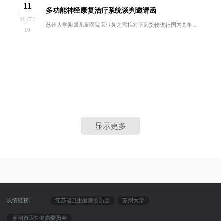
11
多功能神经康复治疗系统谈判邀请函
2017 /
苏州大学附属儿童医院因业务之需拟对下列货物进行国内竞争性谈判采购。欢迎符合谈判资格要求的供应商前来报名参与。一、招标编号：ZB2017-YL...
10
显示更多
友情链接:
江苏省卫生健康委员会
苏州大学
苏州市卫生健康委员会