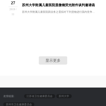
27
苏州大学附属儿童医院显微镜荧光附件谈判邀请函
2019 /
苏州大学附属儿童医院因业务之需拟对下列货物进行国内竞争性谈判采购。欢迎符合谈判资格要求的供应商前来报名参与。一、采购内容：招标编号名称数量使...
11
显示更多
友情链接:
江苏省卫生健康委员会
苏州大学
苏州市卫生健康委员会