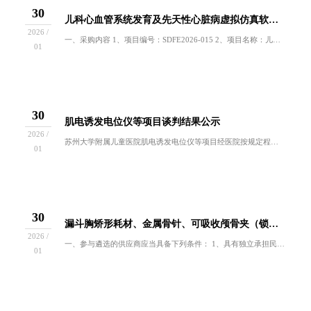
30
儿科心血管系统发育及先天性心脏病虚拟仿真软件谈判采购公告（第二次）
2026 /
一、采购内容 1、项目编号：SDFE2026-015 2、项目名称：儿科心血管系统发育及先天性心脏病虚拟仿真软件 3、项目数量：1套 4、项...
01
30
肌电诱发电位仪等项目谈判结果公示
2026 /
苏州大学附属儿童医院肌电诱发电位仪等项目经医院按规定程序进行谈判，现就本次谈判结果公布如下：项目名称成交单位肌电诱发电位仪武汉鼎新惠康科技发...
01
30
漏斗胸矫形耗材、金属骨针、可吸收颅骨夹（锁）、颅骨板钉固定系统遴选公告
2026 /
一、参与遴选的供应商应当具备下列条件： 1、具有独立承担民事责任的能力； 2、具有良好的商业信誉和健全的财务会计制度； 3、具有履行合同所必...
01