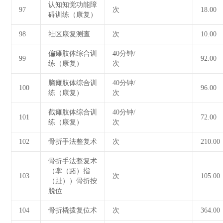
认知知觉功能障
97
次
18.00
碍训练（康复）
98
社区康复测查
次
10.00
偏瘫肢体综合训
40分钟/
99
92.00
练（康复）
次
脑瘫肢体综合训
40分钟/
100
96.00
练（康复）
次
截瘫肢体综合训
40分钟/
101
72.00
练（康复）
次
102
骨折手法整复术
次
210.00
骨折手法整复术
（掌（跖）指
103
次
105.00
（趾））骨折按
脱位
104
骨折橇拨复位术
次
364.00