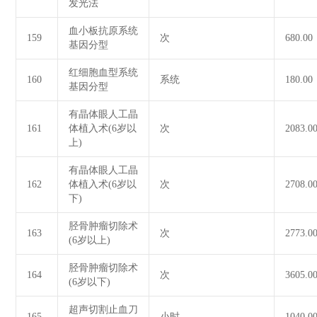
发光法
血小板抗原系统
159
次
680.00
基因分型
红细胞血型系统
160
系统
180.00
基因分型
有晶体眼人工晶
161
体植入术(6岁以
次
2083.0
上)
有晶体眼人工晶
162
体植入术(6岁以
次
2708.0
下)
胫骨肿瘤切除术
163
次
2773.0
(6岁以上)
胫骨肿瘤切除术
164
次
3605.0
(6岁以下)
超声切割止血刀
165
小时
1040.0