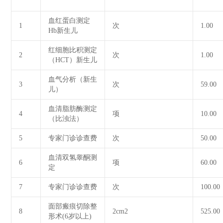
血红蛋白测定
1
次
1.00
Hb新生儿
红细胞比积测定
2
次
1.00
（HCT）新生儿
血气分析（新生
3
次
59.00
儿）
血清脂肪酶测定
4
项
10.00
（比浊法）
5
专家门诊诊查费
次
50.00
血清双氢睾酮测
6
项
60.00
定
7
专家门诊诊查费
次
100.00
面部瘢痕切除整
8
2cm2
525.00
形术(6岁以上)