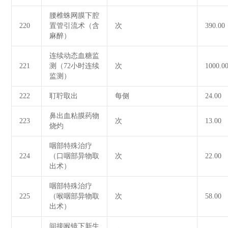
腰椎蛛网膜下腔
220
置管引流术（含
次
390.00
麻醉）
连续动态血糖监
221
测（72小时连续
次
1000.0
监测）
222
耵聍取出
每侧
24.00
鼻出血粘膜药物
223
次
13.00
烧灼
咽部特殊治疗
224
（口咽部异物取
次
22.00
出术）
咽部特殊治疗
225
（喉咽部异物取
次
58.00
出术）
间接喉镜下新生