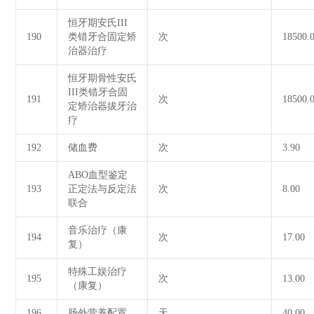
恒牙期安氏III
190
类错牙合固定矫
次
18500.
治器治疗
恒牙期骨性安氏
III类错牙合固
191
次
18500.
定矫治器拔牙治
疗
192
储血费
次
3.90
ABO血型鉴定
193
正定法与反定法
次
8.00
联合
音乐治疗（康
194
次
17.00
复）
特殊工娱治疗
195
次
13.00
（康复）
196
肠外营养配置
天
40.00