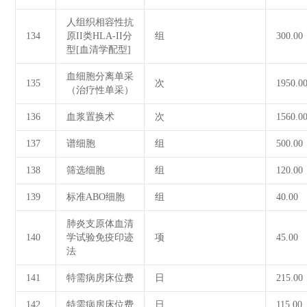
人组织相容性抗
134
原II类HLA-II分
组
300.00
型[血清学配型]
血细胞分离单采
135
次
1950.0
（治疗性单采）
136
血浆置换术
次
1560.0
137
谱细胞
组
500.00
138
筛选细胞
组
120.00
139
标准ABO细胞
组
40.00
肺炎支原体血清
140
学试验免疫印迹
项
45.00
法
141
特需病房床位费
日
215.00
142
特需病房床位费
日
115.00