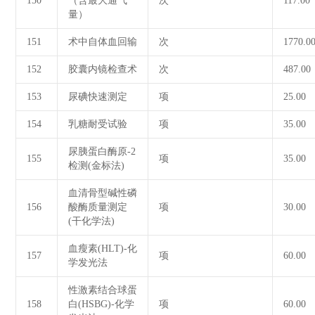
150
（含最大通气
次
117.00
量）
151
术中自体血回输
次
1770.0
152
胶囊内镜检查术
次
487.00
153
尿碘快速测定
项
25.00
154
乳糖耐受试验
项
35.00
尿胰蛋白酶原-2
155
项
35.00
检测(金标法)
血清骨型碱性磷
156
酸酶质量测定
项
30.00
(干化学法)
血瘦素(HLT)-化
157
项
60.00
学发光法
性激素结合球蛋
158
白(HSBG)-化学
项
60.00