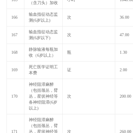
（含刀头）加收
输血指征动态监
166
次
36.00
测(6岁以上)
输血指征动态监
167
次
47.00
测(6岁以下)
静脉输液每瓶加
168
瓶
1.30
收（6岁以上）
死亡医学证明工
169
证
2.00
本费
神经阻滞麻醉
（包括颈丛，臂
170
丛，星状神经等
次
200.00
各神经阻滞(6岁
以上)
神经阻滞麻醉
（包括颈丛，臂
171
丛，星状神经等
次
260.00