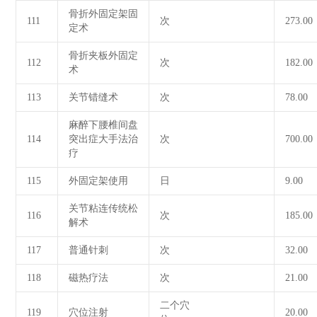
骨折外固定架固
111
次
273.00
定术
骨折夹板外固定
112
次
182.00
术
113
关节错缝术
次
78.00
麻醉下腰椎间盘
114
突出症大手法治
次
700.00
疗
115
外固定架使用
日
9.00
关节粘连传统松
116
次
185.00
解术
117
普通针刺
次
32.00
118
磁热疗法
次
21.00
二个穴
119
穴位注射
20.00