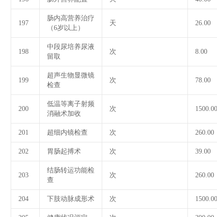
肠内高营养治疗
197
天
26.00
（6岁以上）
中段尿培养尿液
198
次
8.00
留取
超声生物显微镜
199
次
78.00
检查
低温等离子射频
200
次
1500.0
消融术加收
201
超细内镜检查
次
260.00
202
胃肠起搏术
次
39.00
结肠转运功能检
203
次
260.00
查
204
下肢动脉成形术
次
1500.0