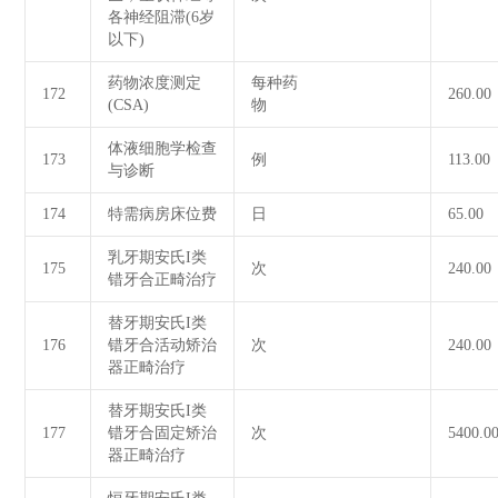
各神经阻滞(6岁
以下)
药物浓度测定
每种药
172
260.00
(CSA)
物
体液细胞学检查
173
例
113.00
与诊断
174
特需病房床位费
日
65.00
乳牙期安氏I类
175
次
240.00
错牙合正畸治疗
替牙期安氏I类
176
错牙合活动矫治
次
240.00
器正畸治疗
替牙期安氏I类
177
错牙合固定矫治
次
5400.0
器正畸治疗