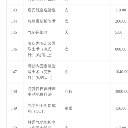
143
唐氏综合症筛查
次
110.00
144
腹膜透析拔管术
次
260.00
145
气垫床加收
天
5.00
骨折内固定装置
146
取出术（克氏
次
800.00
针）(6岁以上)
骨折内固定装置
147
取出术（克氏
次
1040.0
针）(6岁以下)
特异性自体肿瘤
148
疗程
3800.0
主动免疫疗法
光学相干断层成
149
单眼
156.00
相（OCT）
肺通气功能检查