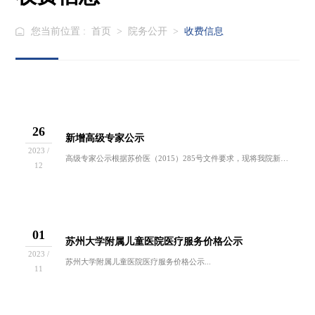
您当前位置 :
首页
>
院务公开
>
收费信息
26
新增高级专家公示
2023 /
高级专家公示根据苏价医（2015）285号文件要求，现将我院新增高价专家名单公示如下：序号姓名性别档次符合条件1顾凤珍女三档省三级岗2徐勤英...
12
01
苏州大学附属儿童医院医疗服务价格公示
2023 /
苏州大学附属儿童医院医疗服务价格公示...
11