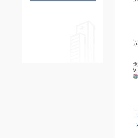
方
步
Ⅴ