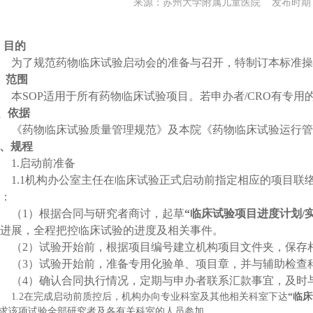
来源：苏州大学附属儿童医院 发布时期：20
、目的
为了规范药物临床试验启动会的准备与召开，特制订本标准操
、范围
本
SOP
适用于所有药物临床试验项目。若申办者/
CRO
有
专用
、依据
《药物临床试验质量管理规范》及本院《药物临床试验运行管
、规程
1.
启动前准备
1.1
机构办公室主任在临床试验正式启动前指定相应的项目联
：
（
1
）根据合同与研究者商讨，起草
“临床试验项目进度计划
/
进展，全程把控临床试验的进度及相关事件。
（
2
）试验开始前，根据项目编号建立机构项目文件夹，保存
（
3
）试验开始前，准备专用化验单、项目章，并与辅助检查
（
4
）确认合同执行情况，定期与申办者联系汇款事宜，及时
1.2
在完成启动前质控后，机构办向专业科室及其他相关科室下达
“临
求该项试验全部研究者及各有关科室的人员参加。