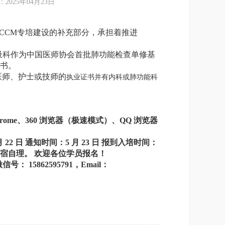
25年04月23日
CCM专培建
设的补充部分，承担着推进
吸科作为中
国医师协会首批肺功能检查单修基
证书。
医师、护士或技师的
执业证书并有内
科或肺功能科
hrome、360 浏览器（极速模式）、QQ 浏览器
 22 日
通知时间：5 月 23 日
报到入培时间：
住宿自理。
欢迎各位学员报名！
1，微信号：
15862595791，Email：