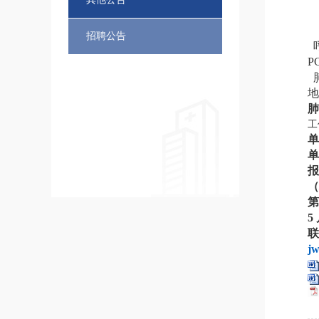
招聘公告
呼
P
肺
地
工
单
单
报
（
第
5
联
j