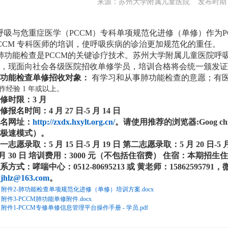
来源：苏州大学附属儿童医院 发布时期：20
吸与危重症医学（PCCM）专科单项规范化进修（单修）作为P
CCM 专科医师的培训，使呼吸疾病的诊治更加规范
化的重任。
功能检查是PCCM的关键诊疗技术。苏州大学附属儿童医院呼
，现面向社会各级医院招收单修学员，培训
合格将会统一颁发
肺功能检查单修招收对象：
有学习和从事肺功能检查的意愿；有
作经验 1 年或以上。
修时限：3 月
修报名时间：4 月 27 日-5 月 14 日
名网址：
http://zxdx.hxylt.org.cn/
。请使用推荐的浏览器:Goog
c
极速模式）。
一志愿录取：5 月 15 日-5 月 19 日
第二志愿录取：5 月 20 日-5 月
 月 30 日
培训费用：3000 元（不包括住宿费）
住宿：本期招生
系方式：哮喘中心：0512-80695213 或 黄老师：1586259579
wjhlz@163.com
。
附件2-肺功能检查单项规范化进修（单修）培训方案.docx
附件3-PCCM肺功能单修附件.docx
附件1-PCCM专修单修信息管理平台操作手册 - 学员.pdf