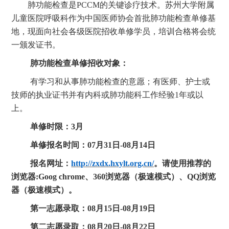
肺功能检查是
PCCM的关键诊疗技术。
苏州大学附属
儿童医院呼吸
科作为中国医师协会首批
肺功能检查单
修基
地，现面向社会各级医院招收单修学员，培训合格将会统
一颁发证书。
肺功能检查
单修招收对象：
有学习和从事肺功能检查的意愿；有医师、护士或
技师的执业证书并有内科或肺功能科工作经验
1年或以
上。
单修时限：
3月
单修报名时间：
07
月
31
日
-
08
月
14
日
报名网址：
http://zxdx.hxylt.org.cn/
。请使用推荐的
浏览器
:Goog chrome、360浏览器（极速模式）、QQ浏览
器（极速模式）。
第一志愿录取：
08
月
1
5
日
-
08
月
19
日
第二志愿录取：
08
月
20
日
-
08
月
22
日