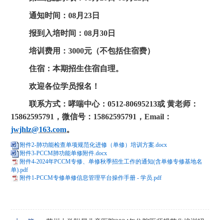
通知
时间
：
08
月
23
日
报到入培时间：
08
月
30
日
培训费用：
3000元（不包括住宿费）
住宿：本期招生住宿自理。
欢迎各位学员报名！
联系
方式：哮喘中心：
0512-806952
13
或
黄老师：
15862595791，微信号：15862595791，Email：
j
wjhlz@163.com
。
附件2-肺功能检查单项规范化进修（单修）培训方案.docx
附件3-PCCM肺功能单修附件.docx
附件4-2024年PCCM专修、单修秋季招生工作的通知(含单修专修基地名
单).pdf
附件1-PCCM专修单修信息管理平台操作手册 - 学员.pdf