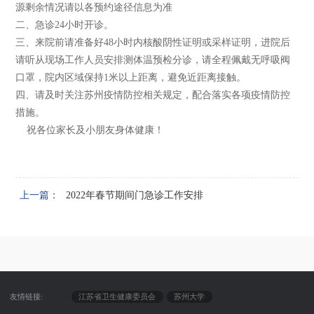
源剩余情况请以各预约途径信息为准
二、急诊24小时开诊。
三、来院前请准备好48小时内核酸阴性证明或采样证明，进院后
请听从现场工作人员安排测体温预检分诊，请全程佩戴无呼吸阀
口罩，院内区域保持1米以上距离，避免近距离接触。
四、请及时关注苏州疫情防控相关规定，配合落实各项疫情防控
措施。
祝各位家长及小朋友身体健康！
上一篇：
2022年春节期间门急诊工作安排
友情链接:
江苏省卫生健康委员会
苏州大学