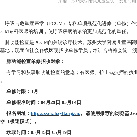
来源：苏州大学附属儿童医院 发布时期：20
呼吸与危重症医学（
PCCM）专科单项规范化进修（单修）作
CCM专科医师的培训，使呼吸疾病的诊治更加规范化的重任。
肺功能检查是
PCCM的关键诊疗技术。
苏州大学附属
儿童医院
基地，现面向社会各级医院招收单修学员，培训合格将会统一颁
肺功能检查
单修招收对象：
有学习和从事肺功能检查的意愿；有医师、护士或技师的执
。
单修时限：
3月
单修报名时间：
04
月
29
日
-
05
月
14
日
报名网址：
http://zxdx.hxylt.org.cn/
。请使用推荐的浏览器
:G
器（极速模式）。
录取
时间
：
05
月
15
日
-
05
月
19
日