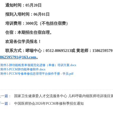
通知
时间
：
05
月
20
日
报到入培时间：
06
月
01
日
培训费用：
3000元（不包括住宿费）
住宿：本期招生住宿自理。
欢迎各位学员报名！
联系
方式：哮喘中心：
0512-806952
13
或
黄老师：
15862595
862595791
@163.com
。
附件2-肺功能检查单项规范化进修（单修）培训方案.docx
附件3-PCCM肺功能单修附件.docx
附件1-PCCM专修单修信息管理平台操作手册 - 学员.pdf
上一篇：
国家卫生健康委人才交流服务中心 儿科呼吸内镜医师培训项目
下一篇：
中国医师协会2026年PCCM单修秋季招生通知