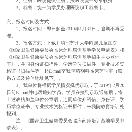
2
、住宿：医院提供住宿，按医院统一标准收费；
3
、就餐：统一为学员办理医院职工就餐卡。
六、报名时间及方式
1
、报名时间：即日起至
2019
年
1
月
31
日，逾期不再受
理。
2
、报名方式：下载并填写苏州大学附属儿童医院
《国家卫生健康委员会临床药师培训基地学员申请表》和
《国家卫生健康委员会临床药师培训基地招生学员登记
表》，并同身份证扫描件、学历学位扫描件、专业技术资
格证书扫描件等一起
E-mail
至我院药剂科临床药学室（联
系方式及通信地址见下）。
3
、我单位将根据学员情况择优录取，于
2019
年
2
月
20
日前
E-mail
并电话通知学员。学员在接到录取通知后，将
上述表格加盖单位公章后，连同单位介绍信、身份证、学
历学位证书、专业技术资格证书原件，来我院教育培训处
报到。
注：《国家卫生健康委员会临床药师培训基地学员申
请表》、