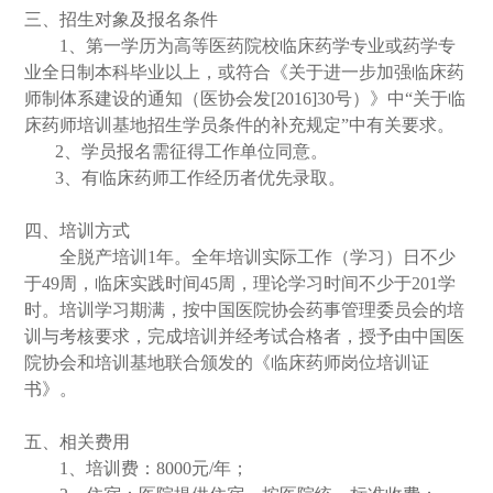
三、招生对象及报名条件
1
、第一学历为高等医药院校临床药学专业或药学专
业全日制本科毕业以上，或符合《关于进一步加强临床药
师制体系建设的通知（医协会发
[2016]30
号）》中
“
关于临
床药师培训基地招生学员条件的补充规定
”
中有关要求。
2
、学员报名需征得工作单位同意。
3
、有临床药师工作经历者优先录取。
四、培训方式
全脱产培训
1
年。全年培训实际工作（学习）日不少
于
49
周，临床实践时间
45
周，理论学习时间不少于
201
学
时。培训学习期满，按中国医院协会药事管理委员会的培
训与考核要求，完成培训并经考试合格者，授予由中国医
院协会和培训基地联合颁发的《临床药师岗位培训证
书》。
五、相关费用
1
、培训费：
8000
元
/
年；