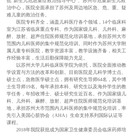
批“新生儿危急重症救治指导中心”、苏州市危重新生儿救
治中心，医院全面承担了苏州及周边地区急、危、重、疑
难儿童的救治任务。
医院专科齐全，涵盖儿科医疗各个领域，
14
个临床科
室为江苏省临床重点专科。作为国家级儿科、儿外科、麻
醉、放射、超声住院医师规范化培训基地，承担苏州大市
范围内儿科医师的集中规范化培训。同时作为苏州大学附
属儿童专科医院，教学资源丰富，教学设施齐备，相关工
作经验丰富，生活后勤保障能力充足。
以苏州大学儿科临床医学院为依托，医院全面推动教
学设置与方法的改革和创新。目前医院是儿科学博士点、
硕士点，急救医学硕士点，拥有研究生导师
64
名，其中博
士生导师
19
名。每年承担本科、研究生以及海外学生的教
学任务，年招收博士、硕士研究生近百名。作为国家级儿
科、儿外科、麻醉、放射、超声住院医师规范化培训基
地，承担苏州大市范围内儿科医师的集中规范化培训，率
先引入美国心脏协会（
AHA
）生命支持系列国际认证等
课程。
2018
年我院获批成为国家卫生健康委员会临床药师培