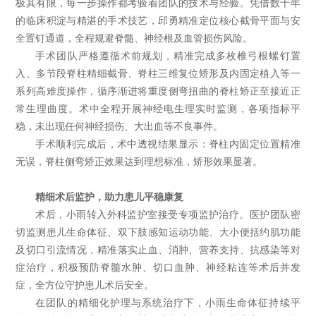
极其有限，每一步操作都考验着团队的技术与经验。凭借数十年
的临床积淀与精湛的手术技艺，邱勇精准定位核心截骨平面与安
全置钉通道，全程规避脊髓、神经根及血管损伤风险。
手术团队严格遵循术前规划，精准完成多枚椎弓根螺钉置
入、多节段脊柱精细截骨、脊柱三维复位矫形及内固定植入等一
系列高难度操作，循序渐进将重度侧弯扭曲的脊柱矫正至接近正
常生理曲度。术中全程开展神经电生理实时监测，各项指标平
稳，未出现任何神经损伤、大出血等不良事件。
手术顺利完成后，术中透视结果显示：脊柱内固定位置精准
无误，脊柱侧弯矫正效果达到理想标准，矫形效果显著。
精细术后监护，助力患儿平稳康复
术后，小雨转入外科监护室接受专项监护治疗。医护团队密
切监测患儿生命体征、双下肢感知运动功能、大小便括约肌功能
及切口引流情况，精准落实止血、消肿、营养支持、抗感染等对
症治疗，积极预防脊髓水肿、切口血肿、神经粘连等术后并发
症，全方位守护患儿术后安全。
在团队的精细化护理与系统治疗下，小雨生命体征持续平