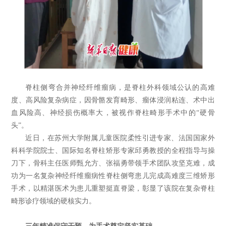
脊柱侧弯合并神经纤维瘤病，是脊柱外科领域公认的高难
度、高风险复杂病症，因骨骼发育畸形、瘤体浸润粘连、术中出
血风险高、神经损伤概率大，被视作脊柱畸形手术中的“硬骨
头”。
近日，在苏州大学附属儿童医院柔性引进专家、法国国家外
科科学院院士、国际知名脊柱矫形专家邱勇教授的全程指导与操
刀下，骨科主任医师甄允方、张福勇带领手术团队攻坚克难，成
功为一名复杂神经纤维瘤病性脊柱侧弯患儿完成高难度三维矫形
手术，以精湛医术为患儿重塑挺直脊梁，彰显了该院在复杂脊柱
畸形诊疗领域的硬核实力。