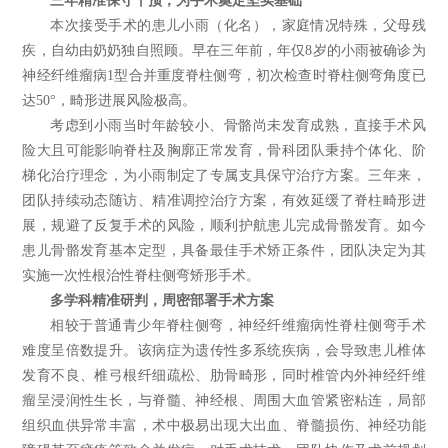
三年精准保守干预，为手术奠定坚实基础
本次接受手术的患儿小雨（化名），家庭情况特殊，父母残
疾，自幼由奶奶独自照顾。早在三年前，年仅8岁的小雨被确诊为
神经纤维瘤病1型合并重度脊柱侧弯，初次检查时脊柱侧弯角度已
达50°，畸形进展风险极高。
考虑到小雨当时年龄较小、骨骼尚未发育成熟，直接手术风
险大且可能影响脊柱及胸廓正常发育，骨科团队秉持个体化、阶
梯化治疗理念，为小雨制定了专属支具保守治疗方案。三年来，
团队持续动态随访、精准调控治疗方案，有效延缓了脊柱畸形进
展，规避了反复手术的风险，顺利护航患儿完成骨骼发育。如今
患儿骨骼发育基本定型，具备最佳手术矫正条件，团队决定为其
实施一次性根治性脊柱侧弯矫形手术。
多学科精准研判，周密部署手术方案
相较于普通青少年脊柱侧弯，神经纤维瘤病性脊柱侧弯手术
难度呈倍数提升。该病症为遗传性多系统疾病，会导致患儿椎体
发育不良、椎弓根纤细疏松、肋骨畸形，同时椎管内外神经纤维
瘤呈浸润性生长，与脊髓、神经根、周围大血管紧密粘连，局部
组织血供异常丰富，术中极易出现大出血、脊髓损伤、神经功能