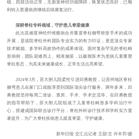
稳，四肢活动正常，无新发神经功能障碍，恢复状态良好，已顺
利转入普通病房继续后续康复治疗。
深耕脊柱专科领域，守护患儿脊梁健康
此次高难度神经纤维瘤病合并重度脊柱侧弯矫形手术的成功
开展，是该院脊柱外科团队专业实力的有力印证，更是顶尖专家
技术赋能、多学科高效协作的成果体现。面对复杂罕见的脊柱畸
形病例，团队迎难而上、精准施策，以极致医术为患病儿童重塑
脊柱形态，为其未来健康成长、正常生活点亮希望。
2024年3月，苏大附儿院柔性引进邱勇教授，让苏州地区脊柱
侧弯患儿在家门口就能享受到国际顶尖诊疗服务。两年多来，邱
勇教授坚持每周二坐诊、查房、手术、学术交流等。在邱勇教授
的指导帮助下，苏大附儿院组成了儿童脊柱畸形多学科治疗中
心，搭建成国际联合诊疗平台，脊柱外科诊疗技术和学科实力显
著提升，为广大脊柱疾病患儿挺直脊梁、守护健康。
新华日报·交汇点记者 王甜/文 许丰乔/摄