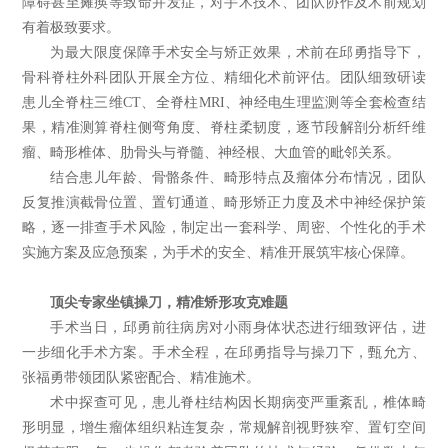
障碍甚至瘫痪等致命并发症，对手术技术、团队协作及术前规划
有着极致要求。
为最大限度保障手术安全与矫正效果，术前在邱勇指导下，
骨科脊柱外科团队开展全方位、精细化术前评估。团队细致研读
患儿全脊柱三维CT、全脊柱MRI、神经电生理监测等全套检查结
果，精准测算脊柱侧弯角度、脊柱柔韧度，逐节段解剖分析纤维
瘤、畸形椎体、肋骨头与脊髓、神经根、大血管的毗邻关系。
结合患儿年龄、骨骼条件、畸形特点及瘤体分布情况，团队
反复推演截骨位置、置钉通道、畸形矫正力度及术中神经保护策
略，逐一排查手术风险，制定出一套科学、周密、个性化的手术
实施方案及应急预案，为手术的安全、精准开展筑牢核心保障。
顶尖专家坐镇操刀，精准矫形攻克难题
手术当日，邱勇前往病房对小雨身体状态进行细致评估，进
一步细化手术方案。手术全程，在邱勇指导与操刀下，甄允方、
张福勇带领团队紧密配合、精准施术。
术中探查可见，患儿脊柱结构因长期病变严重紊乱，椎体畸
形明显，增生瘤体组织粘连复杂，常规解剖视野狭窄、置钉空间