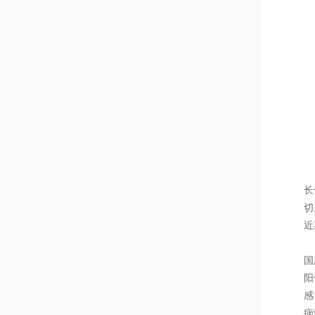
长
切
近
国
阳
感
病