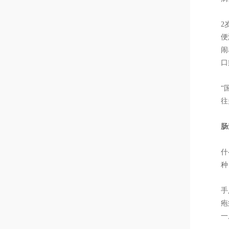
2
便
闹
口
“
往
肠
什
种
手
疱
一