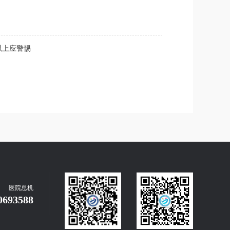
以上应警惕
医院总机
0693588