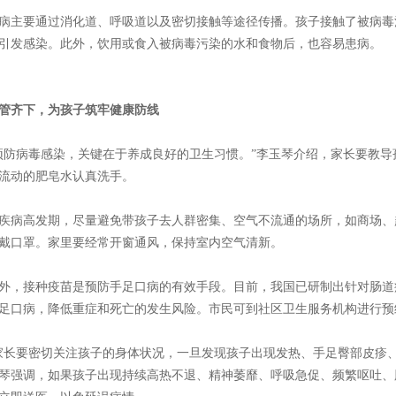
病主要通过消化道、呼吸道以及密切接触等途径传播。孩子接触了被病毒
引发感染。此外，饮用或食入被病毒污染的水和食物后，也容易患病。
管齐下，为孩子筑牢健康防线
预防病毒感染，关键在于养成良好的卫生习惯。”李玉琴介绍，家长要教
流动的肥皂水认真洗手。
疾病高发期，尽量避免带孩子去人群密集、空气不流通的场所，如商场、
戴口罩。家里要经常开窗通风，保持室内空气清新。
外，接种疫苗是预防手足口病的有效手段。目前，我国已研制出针对肠道病
足口病，降低重症和死亡的发生风险。市民可到社区卫生服务机构进行预
家长要密切关注孩子的身体状况，一旦发现孩子出现发热、手足臀部皮疹
琴强调，如果孩子出现持续高热不退、精神萎靡、呼吸急促、频繁呕吐、