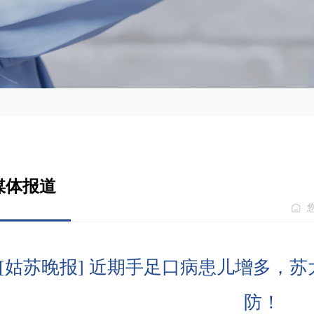
媒体报道
[姑苏晚报] 近期手足口病患儿增多，
防！