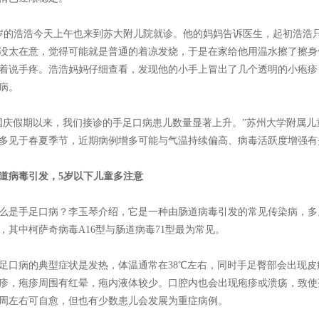
岁的浩浩今天上午也来到苏大附儿院就诊。他的妈妈告诉医生，起初浩浩只
没太在意，觉得可能就是普通的着凉发烧，于是在家给他用温水擦了擦身
着说手疼。浩浩妈妈仔细查看，发现他的小手上冒出了几个透明的小疱疹
病。
国庆假期以来，我们接诊的手足口病患儿数量显著上升。”苏州大学附属
多见于春夏季节，近期病例增多可能与气温持续偏高、病毒活跃度增强有
道病毒引发，5岁以下儿童多注意
么是手足口病？李玉琴介绍，它是一种由肠道病毒引发的常见传染病，多见
，其中柯萨奇病毒A16型与肠道病毒71型最为常见。
足口病的典型症状是发热，体温通常在38℃左右，同时手足臀部会出现
疹，疱疹周围有红晕，疱内液体较少。口腔内也会出现疱疹或溃疡，致使
周左右可自愈，但也有少数患儿会发展为重症病例。