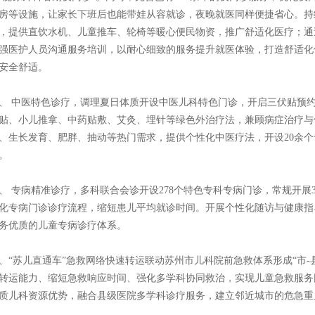
房等设施，让家长下班后也能带娃从容就诊，夜晚就医同样便捷省心。持
，提供直饮水机、儿童推车、轮椅等暖心便民物资，推广舒适化医疗；通过
强医护人员沟通服务培训，以耐心细致的服务提升就医体验，打造舒适化
安全舒适。
、 中医特色诊疗，调理夏日体质开设中医儿科特色门诊，开启三伏贴预
贴、小儿推拿、中药贴敷、艾灸、埋针等绿色外治疗法，兼顾病症治疗与
、生长发育、肥胖、抽动等热门需求，提供个性化中医疗法，开设20余
。
、 专病精准诊疗，多科联合会诊开设278个特色专科专病门诊，常规开展
化专病门诊诊疗流程，缩短患儿平均就诊时间。开展个性化随访与健康指
务优质的儿童专病诊疗体系。
、“苏儿直通车”急救网络快速转运联动苏州市儿科院前急救体系形成“市-
转运能力、缩短急救响应时间、强化多学科协同救治，实现儿童急救服务
质儿科资源优势，融合县级医院多学科诊疗服务，建立邻近城市的危急重
。