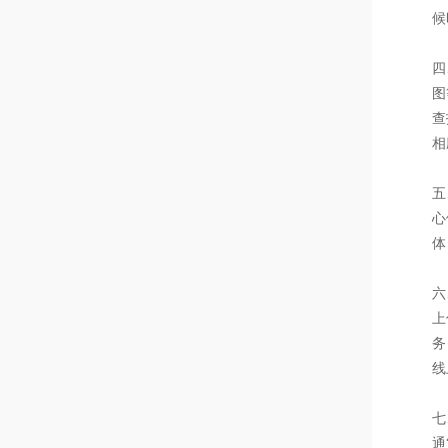
候
四
图
查
相
五
心
体
六
上
务
线
七
通