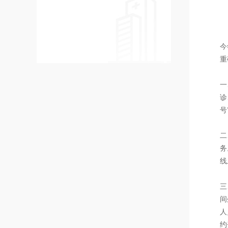
今
重
一
诊
号
二
务
线
三
间
人
约