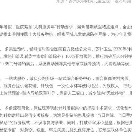
来源：苏州大学附属儿童医院 发布时期：20
年暑假，医院紧扣“儿科服务年”行动要求，聚焦暑期就医堵点难点，全
磅推出暑期便民十大服务举措，织密区域儿童健康防护网络，为少年儿童
、 多渠道预约，错峰省时整合医院官方微信公众号、苏州卫生12320等
、发热门诊及感染性疾病门诊除外）100%开放预约，推行精确至30分钟
”：热门号源约满后，系统自动推荐其他专家或候补预约，无需现场等候
、 一站式服务，减负少跑升级一站式综合服务中心，整合影像资料拷贝
。服务台提供老花镜、针线包、一次性水杯等便民物品，为残疾人、行动
上智慧预诊+院内导航双重引导，保留人工窗口，减少院内“无效移动”，
、 术前流程简化，床位统筹调配针对暑假集中的择期手术需求，优化预
外科病房推出暑假专项服务，为满足指征的患儿提供 “当日住院、当日手术
员动”的服务模式，不误康复与学业。同时，打破科室床位壁垒，根据患
登记专窗，对急诊、危重、罕见病患儿优先保障床位，联动医联体单位实