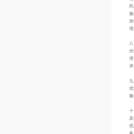
药
施
加
境
八
伏
理
求
九
优
服
十
及
优
务