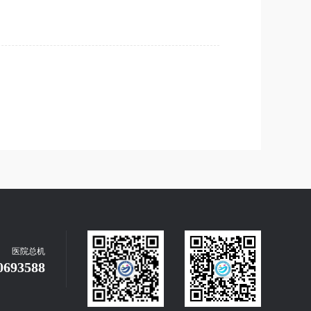
医院总机
0693588