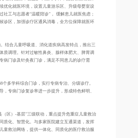
续优化就医环境，设置儿童游乐区、升级母婴室设
社工与志愿者“温暖陪诊”， 缓解患儿就医焦虑；
候诊区，加强诊疗区通风消毒，全方位保障就医环
约。结合儿童呼吸道、消化道疾病高发特点，推出三
体质调理。针对过敏性鼻炎、腺样体肥大、脾胃调
个专病门诊及针灸夜门诊，满足不同患儿的诊疗需
38个多学科综合门诊，实行专病专治、分级诊疗。
导，专病门诊复诊率进一步提升，形成特色鲜明、
县（区）-基层”三级联动，重点提升危重症儿童救治
同质化、智慧化。与多家医院建立互通渠道，发挥
儿童救治网络，提供一体化、同质化的医疗救治服