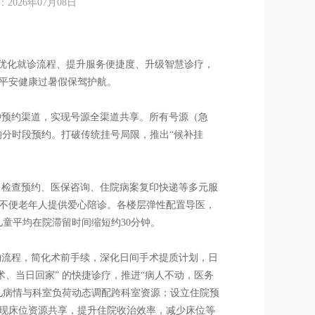
26年07月08日
面优化就诊流程、提升服务便捷度、升级智慧诊疗，
平安健康过暑假保驾护航。
8种预约渠道，实现号源全渠道共享。所有号源（急
的分时段预约。打破传统挂号局限，推出“候补挂
。
、检查预约、医保咨询、住院病案复印快递等多元服
不便老年人提供爱心陪诊。各楼层弹性配置导医，
儿童平均在院滞留时间缩短约30分钟。
约流程，简化术前手续，深化日间手术提质计划，日
、当日回家” 的快捷诊疗，推进“病人不动，医务
儿病情与科室负荷动态调配跨科室资源；设立住院预
现床位资源共享，提升住院收治效率，减少床位等