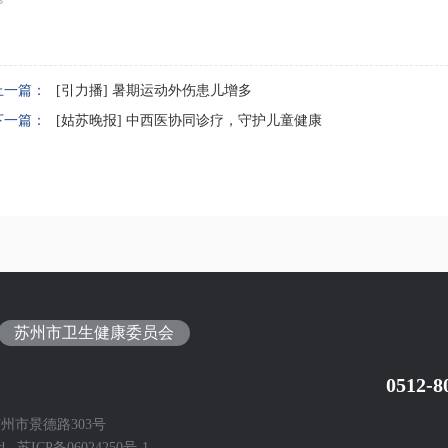
上一篇：
[引力播] 暑期运动外伤患儿增多
下一篇：
[姑苏晚报] 中西医协同诊疗，守护儿童健康
苏州市卫生健康委员会
0512-8
州市景德路303号
ved
苏ICP备06024250号-1