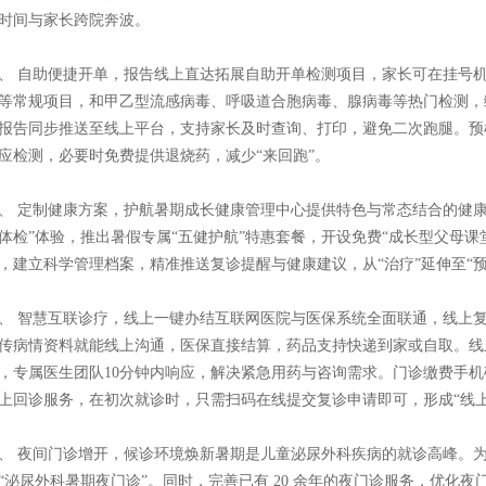
时间与家长跨院奔波。
、 自助便捷开单，报告线上直达拓展自助开单检测项目，家长可在挂号
等常规项目，和甲乙型流感病毒、呼吸道合胞病毒、腺病毒等热门检测，
报告同步推送至线上平台，支持家长及时查询、打印，避免二次跑腿。预
应检测，必要时免费提供退烧药，减少“来回跑”。
、 定制健康方案，护航暑期成长健康管理中心提供特色与常态结合的健
体检”体验，推出暑假专属“五健护航”特惠套餐，开设免费“成长型父母
，建立科学管理档案，精准推送复诊提醒与健康建议，从“治疗”延伸至“
、 智慧互联诊疗，线上一键办结互联网医院与医保系统全面联通，线上复
传病情资料就能线上沟通，医保直接结算，药品支持快递到家或自取。线
，专属医生团队10分钟内响应，解决紧急用药与咨询需求。门诊缴费手
上回诊服务，在初次就诊时，只需扫码在线提交复诊申请即可，形成“线上
、 夜间门诊增开，候诊环境焕新暑期是儿童泌尿外科疾病的就诊高峰。为
“泌尿外科暑期夜门诊”。同时，完善已有 20 余年的夜门诊服务，优化