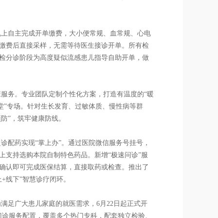
机上自主完成开单缴费，大小便常规、血常规、心电
缴费后直接采样，无需等待医生接诊开单。所有检
检分诊阶段为高度疑似流感患儿指导自助开单，做
康服务。专业团队定制个性化方案，打造有温度的“暖
课堂”专场。针对生长发育、过敏体质、慢性病等群
预防”，筑牢健康防线。
诊配药实现“掌上办”。通过医院微信服务号挂号，
上支持选购本院自制特色药品。新增“极速问诊”服
机确认即可完成医保结算，直接取药或检查。推出了
+线下”智慧诊疗闭环。
满足广大患儿家庭的就医需求，6月22日起正式开
夜门诊服务配置，覆盖多个热门专科，配套独立检验、